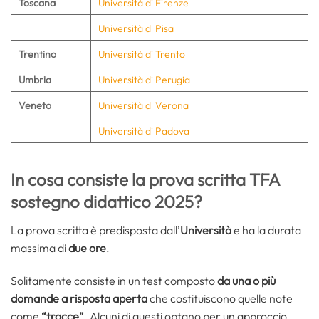
Toscana
Università di Firenze
Università di Pisa
Trentino
Università di Trento
Umbria
Università di Perugia
Veneto
Università di Verona
Università di Padova
In cosa consiste la prova scritta TFA
sostegno didattico 2025?
La prova scritta è predisposta dall’
Università
e ha la durata
massima di
due ore
.
Solitamente consiste in un test composto
da una o più
domande a risposta aperta
che costituiscono quelle note
come
“tracce”
. Alcuni di questi optano per un approccio