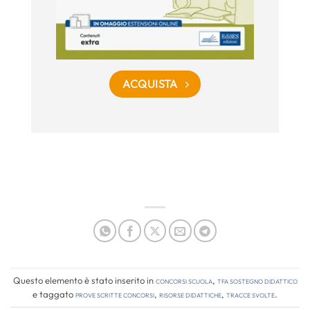
ACQUISTA
Questo elemento è stato inserito in
Concorsi Scuola
,
TFA Sostegno Didattico
e taggato
prove scritte concorsi
,
risorse didattiche
,
tracce svolte
.