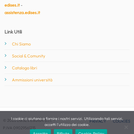
edises.it
-
assistenza.edises.it
Link Utili
Chi Siamo
Social & Comunity
Catalogo libri
Ammissioni università
I cookie ci aiutano a fornire i nostri servizi. Utilizzando tali servizi,
© 2026 EdiSES Edizioni S.r.l. -
PRIVACY
COOKIES
accetti l'utilizzo dei cookie.
P.IVA 09029561215
Accetto
Rifiuto
Cookie Policy