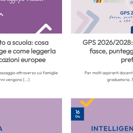
o a scuola: cosa
GPS 2026/2028: 
ge e come leggerla
fasce, puntegg
dicazioni europee
pre
passaggio attraverso cui famiglie
Per molti aspiranti docent
ni vengono [...]
graduatoria. So
16
Giu