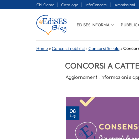
Salta
Chi Siamo
Catalogo
InfoConcorsi
Ammissioni
ai
contenuti
EDISES INFORMA
PUBBLIC
Home
»
Concorsi pubblici
»
Concorsi Scuola
»
Concors
CONCORSI A CATT
Aggiornamenti, informazioni e app
08
Lug