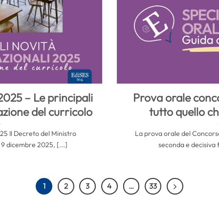
2025 – Le principali
Prova orale conc
azione del curricolo
tutto quello c
25 Il Decreto del Ministro
La prova orale del Concor
o 9 dicembre 2025, [...]
seconda e decisiva f
1
2
3
4
…
33