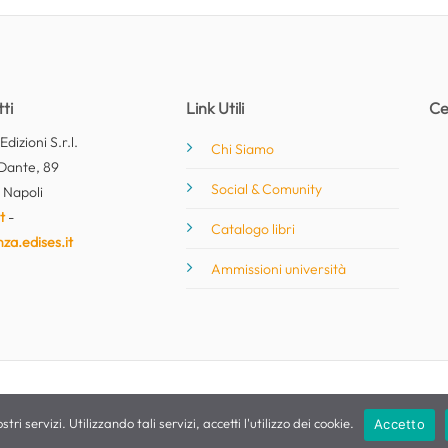
ti
Link Utili
Ce
dizioni S.r.l.
Chi Siamo
Dante, 89
Social & Comunity
 Napoli
t
-
Catalogo libri
nza.edises.it
Ammissioni università
stri servizi. Utilizzando tali servizi, accetti l'utilizzo dei cookie.
Accetto