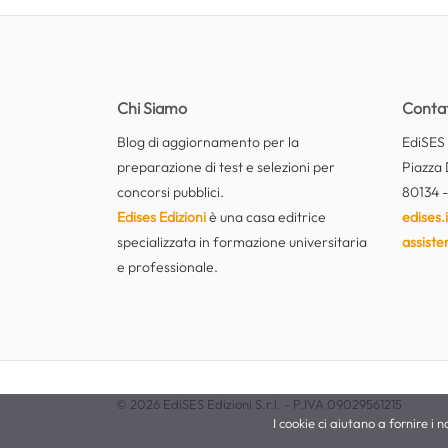
Chi Siamo
Contat
Blog di aggiornamento per la
EdiSES E
preparazione di test e selezioni per
Piazza 
concorsi pubblici.
80134 -
Edises Edizioni
è una casa editrice
edises.i
specializzata in formazione universitaria
assiste
e professionale.
© 2026 EdiSES Edizioni S.r.l. - P.IVA 09029561215
I cookie ci aiutano a fornire i no