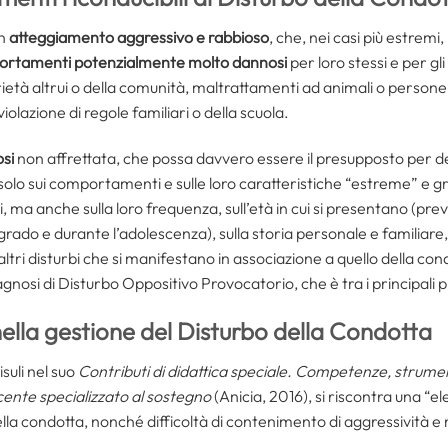
un
atteggiamento aggressivo e rabbioso
, che, nei casi più estremi
rtamenti potenzialmente molto dannosi
per loro stessi e per gl
prietà altrui o della comunità, maltrattamenti ad animali o perso
iolazione di regole familiari o della scuola.
si
non affrettata, che possa davvero essere il presupposto per dell
olo sui comportamenti e sulle loro caratteristiche “estreme” e gr
i, ma anche sulla loro frequenza, sull’età in cui si presentano (p
rado e durante l’adolescenza), sulla storia personale e familiare, s
tri disturbi che si manifestano in associazione a quello della cond
nosi di Disturbo Oppositivo Provocatorio, che è tra i principali pr
 nella gestione del Disturbo della Condotta
uli nel suo
Contributi di didattica speciale. Competenze, strument
cente specializzato al sostegno
(Anicia, 2016), si riscontra una “e
la condotta, nonché difficoltà di contenimento di aggressività e ra