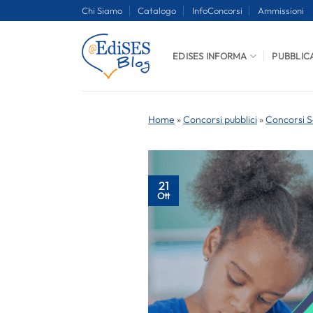
Salta
Chi Siamo
Catalogo
InfoConcorsi
Ammissioni
ai
contenuti
EDISES INFORMA
PUBBLIC
Home
»
Concorsi pubblici
»
Concorsi S
21
Ott