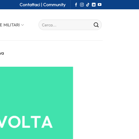
Contattaci |
Community
E MILITARI
va