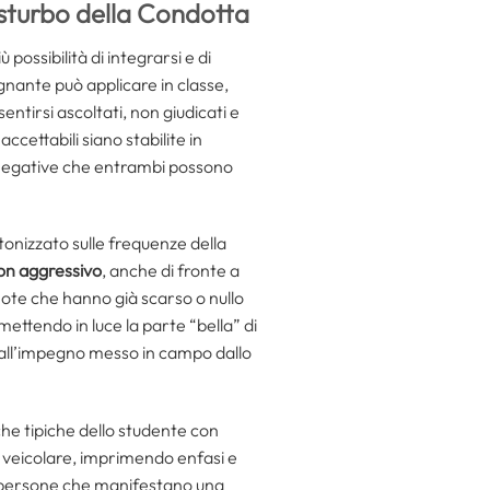
isturbo della Condotta
ossibilità di integrarsi e di
gnante può applicare in classe,
sentirsi ascoltati, non giudicati e
ccettabili siano stabilite in
ze negative che entrambi possono
onizzato sulle frequenze della
on aggressivo
, anche di fronte a
ote che hanno già scarso o nullo
 mettendo in luce la parte “bella” di
 all’impegno messo in campo dallo
che tipiche dello studente con
e veicolare, imprimendo enfasi e
persone che manifestano una