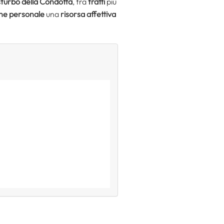
sturbo della Condotta
, tra
tratti
più
one personale
una
risorsa affettiva