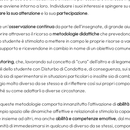
 avviene intorno a loro. Individuare i suoi interessi e spingere su 
are la sua attenzione
e la sua
partecipazione
.
e un’
osservazione continua
da parte dell’insegnate, di grande aiut
ire attraverso il ricorso a
metodologie didattiche
che prevedono 
i lo studente è stimolato a mettere in campo le proprie risorse a van
o supporto e ricevendone in cambio in nome di un obiettivo comun
utoring
, che, lavorando sul concetto di “cura” dell’altro e di leg
ionali dello studente con Disturbo di Condotta e, di conseguenza, sui
tà sia di sperimentarsi in situazioni particolari o insolite sia di ca
 molto diverso da se stesso e di riflettere così sui propri comp
ché su come adattarli a diverse circostanze.
te queste metodologie comporta innanzitutto l’attivazione di
abilit
pio spazio alle dinamiche affettive e relazionali e stimola la capa
e insieme ad altri, ma anche
abilità e competenze emotive
, dal m
ità di immedesimarsi in qualcuno di diverso da se stessi, comport