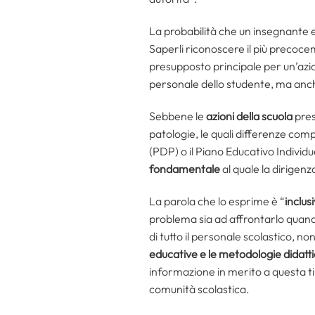
La probabilità che un insegnante e 
Saperli riconoscere il più precoce
presupposto principale per un’azio
personale dello studente, ma anche
Sebbene le
azioni della scuola
pres
patologie, le quali differenze comp
(PDP) o il Piano Educativo Individu
fondamentale
al quale la dirigenz
La parola che lo esprime è “
inclusi
problema sia ad affrontarlo quando
di tutto il personale scolastico, n
educative e le metodologie didatt
informazione in merito a questa tipol
comunità scolastica.