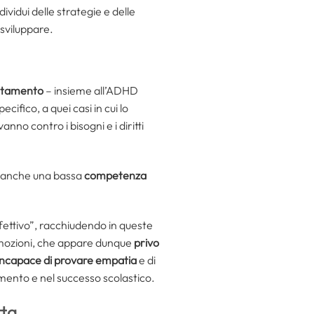
vidui delle strategie e delle
 sviluppare.
rtamento
– insieme all’ADHD
ifico, a quei casi in cui lo
no contro i bisogni e i diritti
ono anche una bassa
competenza
ffettivo”, racchiudendo in queste
 emozioni, che appare dunque
privo
incapace di provare empatia
e di
imento e nel successo scolastico.
tta