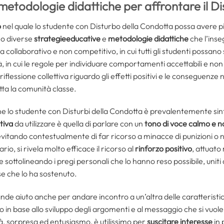
metodologie didattiche per affrontare il D
o
nel quale lo studente con Disturbo della Condotta possa avere più p
no diverse
strategieeducative
e
metodologie didattiche
che l’inse
ma collaborativo e non competitivo, in cui tutti gli studenti possano 
à, in cui le regole per individuare comportamenti accettabili e non a
iflessione collettiva riguardo gli effetti positivi e le conseguen
tta la comunità classe.
 lo studente con Disturbi della Condotta è prevalentemente sint
tiva
da utilizzare è quella di parlare con un
tono di voce
calmo e n
itando contestualmente di far ricorso a minacce di punizioni o n
ario, si rivela molto efficace il ricorso al
rinforzo positivo
, attuato
ttolineando i pregi personali che lo hanno reso possibile, uniti
se che lo ha sostenuto.
rande aiuto anche per andare incontro a un’altra delle caratteristi
 in base allo sviluppo degli argomenti e al messaggio che si vuol
à, sorpresa ed entusiasmo, è utilissimo per
suscitare interesse
in 