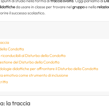
spunti di studio nella forma di
traccia svolta
. Oggi parliamo di
Di
idattiche
da usare in classe per trovare nel
gruppo
e nella
relazi
vorire il successo scolastico.
raccia
 della Condotta
iconducibili al Disturbo della Condotta
 gestione del Disturbo della Condotta
ologie didattiche per affrontare il Disturbo della Condotta
za emotiva come strumento di inclusione
ritta
a: la traccia