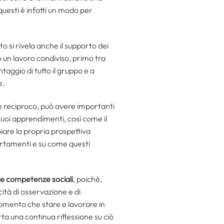
questi è infatti un modo per
o si rivela anche il supporto dei
un lavoro condiviso, primo tra
taggio di tutto il gruppo e a
e.
ame reciproco, può avere importanti
 suoi apprendimenti, così come il
mbiare la propria prospettiva
ortamenti e su come questi
à e competenze sociali
, poiché,
cità di osservazione e di
omento che stare e lavorare in
a una continua riflessione su ciò