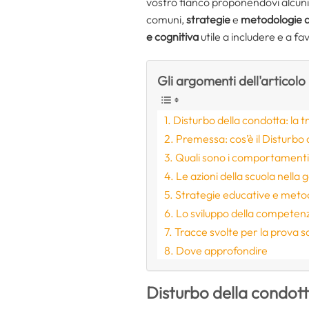
vostro fianco proponendovi alcuni 
comuni,
strategie
e
metodologie d
e cognitiva
utile a includere e a fa
Gli argomenti dell'articolo
Disturbo della condotta: la t
Premessa: cos’è il Disturbo
Quali sono i comportamenti r
Le azioni della scuola nella
Strategie educative e metod
Lo sviluppo della competen
Tracce svolte per la prova sc
Dove approfondire
Disturbo della condott