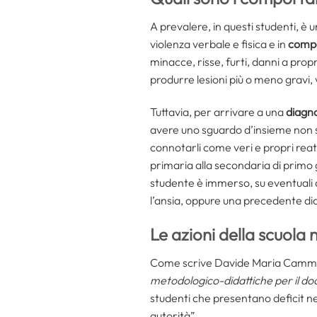
A prevalere, in questi studenti, è 
violenza verbale e fisica e in
compo
minacce, risse, furti, danni a pro
produrre lesioni più o meno gravi, v
Tuttavia, per arrivare a una
diagno
avere uno sguardo d’insieme non s
connotarli come veri e propri reat
primaria alla secondaria di primo g
studente è immerso, su eventuali al
l’ansia, oppure una precedente diag
Le azioni della scuola
Come scrive Davide Maria Cammis
metodologico-didattiche per il do
studenti che presentano deficit nel
autorità”.