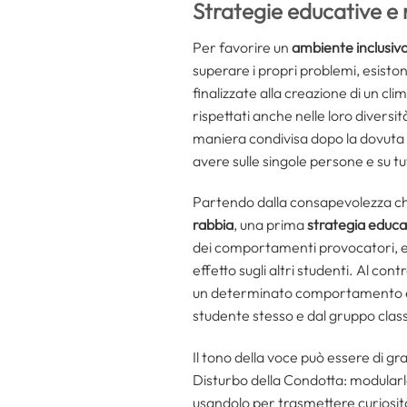
Strategie educative e 
Per favorire un
ambiente inclusiv
superare i propri problemi, esisto
finalizzate alla creazione di un cli
rispettati anche nelle loro diversit
maniera condivisa dopo la dovuta r
avere sulle singole persone e su tu
Partendo dalla consapevolezza che
rabbia
, una prima
strategia
educa
dei comportamenti provocatori, ev
effetto sugli altri studenti. Al contr
un determinato comportamento e so
studente stesso e dal gruppo clas
Il tono della voce può essere di g
Disturbo della Condotta: modularlo
usandolo per trasmettere curiosit