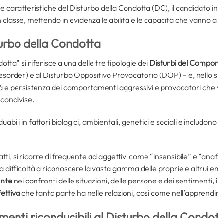
caratteristiche del Disturbo della Condotta (DC), il candidato indi
 classe, mettendo in evidenza le abilità e le capacità che vanno a
turbo della Condotta
tta” si riferisce a una delle tre tipologie dei
Disturbi del Compo
sorder) e al Disturbo Oppositivo Provocatorio (DOP) – e, nello spec
à e persistenza dei comportamenti aggressivi e provocatori che van
i condivise.
abili in fattori biologici, ambientali, genetici e sociali e includ
atti, si ricorre di frequente ad aggettivi come “insensibile” e “ana
 ha difficoltà a riconoscere la vasta gamma delle proprie e altrui
ente
nei confronti delle situazioni, delle persone e dei sentimenti,
ettiva
che tanta parte ha nelle relazioni, così come nell’apprend
enti riconducibili al Disturbo della Condo