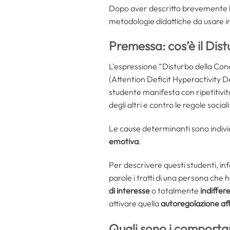
Dopo aver descritto brevemente le 
metodologie didattiche da usare in
Premessa: cos’è il Dis
L’espressione “Disturbo della Condo
(Attention Deficit Hyperactivity De
studente manifesta con ripetitivit
degli altri e contro le regole social
Le cause determinanti sono individu
emotiva
.
Per descrivere questi studenti, inf
parole i tratti di una persona che
di interesse
o totalmente
indiffer
attivare quella
autoregolazione aff
Quali sono i comportam