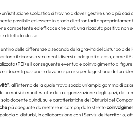
un’istituzione scolastica si trovino a dover gestire uno o più casi 
mente possibile ed essere in grado di affrontarli appropriatament
ne competente ed efficace che avrà una ricaduta positiva non solo
 di tutta la classe.
entino delle differenze a seconda della gravità del disturbo o del
ortano il ricorso a strumenti diversi e adeguati al caso, come il 
alizzato (PEI) e il conseguente eventuale coinvolgimento di figure 
a e i docenti possono e devono ispirarsi per la gestione del problem
vità
”, all’interno della quale trova spazio un’ampia gamma di azioni
 ormai si è manifestato: dalla organizzazione degli spazi, dei tem
on solo docente quindi, sulle caratteristiche dei Disturbi del Comp
iche
più adeguate da mettere in campo; dallo stretto
coinvolgimen
ogia di disturbi, in collaborazione con i Servizi del territorio, attr