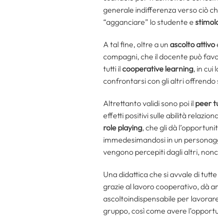
generale indifferenza verso ciò che
“agganciare” lo studente e
stimol
A tal fine, oltre a un
ascolto attivo
compagni, che il docente può favor
tutti il
cooperative learning
, in cu
confrontarsi con gli altri offrend
Altrettanto validi sono poi il
peer t
effetti positivi sulle abilità relaz
role playing
, che gli dà l’opportuni
immedesimandosi in un personaggio
vengono percepiti dagli altri, non
Una didattica che si avvale di tut
grazie al lavoro cooperativo, dà am
ascoltoindispensabile per lavorar
gruppo, così come avere l’opportun