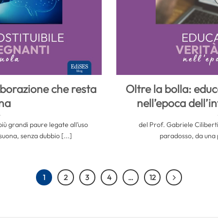
aborazione che resta
Oltre la bolla: educ
na
nell’epoca dell’in
iù grandi paure legate all’uso
del Prof. Gabriele Ciliberti V
risuona, senza dubbio [...]
paradosso, da una p
1
2
3
4
…
12