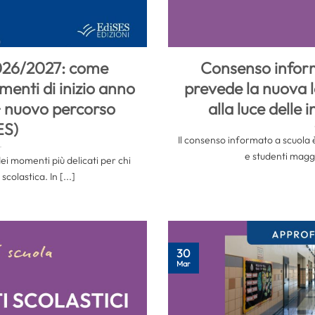
026/2027: come
Consenso inform
menti di inizio anno
prevede la nuova 
+ nuovo percorso
alla luce delle 
ES)
Il consenso informato a scuola è
e studenti magg
dei momenti più delicati per chi
scolastica. In [...]
30
Mar