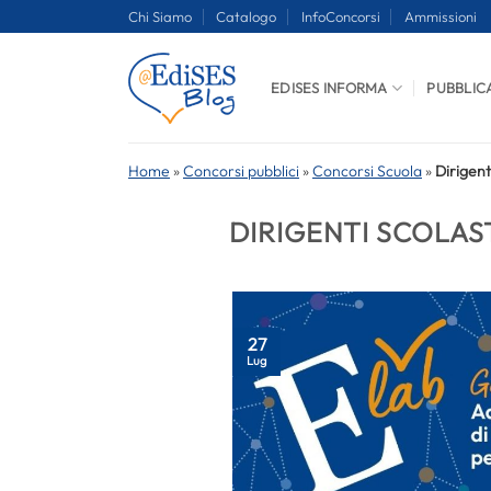
Salta
Chi Siamo
Catalogo
InfoConcorsi
Ammissioni
ai
contenuti
EDISES INFORMA
PUBBLIC
Home
»
Concorsi pubblici
»
Concorsi Scuola
»
Dirigent
DIRIGENTI SCOLAST
27
Lug