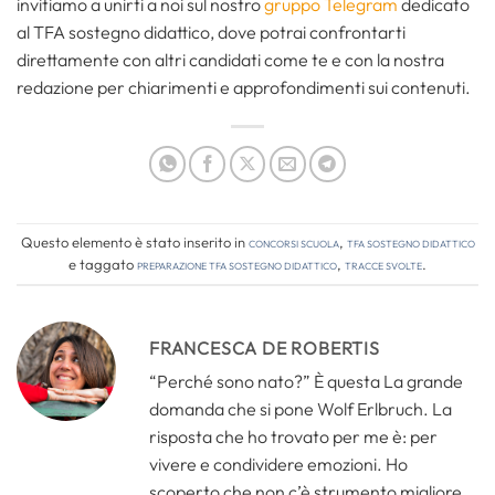
invitiamo a unirti a noi sul nostro
gruppo Telegram
dedicato
al TFA sostegno didattico, dove potrai confrontarti
direttamente con altri candidati come te e con la nostra
redazione per chiarimenti e approfondimenti sui contenuti.
Questo elemento è stato inserito in
Concorsi Scuola
,
TFA Sostegno Didattico
e taggato
preparazione tfa sostegno didattico
,
tracce svolte
.
FRANCESCA DE ROBERTIS
“Perché sono nato?” È questa La grande
domanda che si pone Wolf Erlbruch. La
risposta che ho trovato per me è: per
vivere e condividere emozioni. Ho
scoperto che non c’è strumento migliore