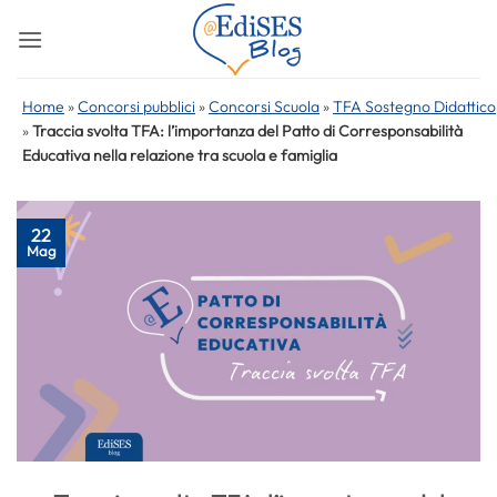
Salta
ai
contenuti
Home
»
Concorsi pubblici
»
Concorsi Scuola
»
TFA Sostegno Didattico
»
Traccia svolta TFA: l’importanza del Patto di Corresponsabilità
Educativa nella relazione tra scuola e famiglia
22
Mag