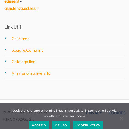
edises.it
-
assistenza.edises.it
Link Utili
Chi Siamo
Social & Comunity
Catalogo libri
Ammissioni università
I cookie ci aiutano a fornire i nostri servizi. Utilizzando tali servizi,
© 2026 EdiSES Edizioni S.r.l. -
PRIVACY
COOKIES
accetti l'utilizzo dei cookie.
P.IVA 09029561215
Accetto
Rifiuto
Cookie Policy