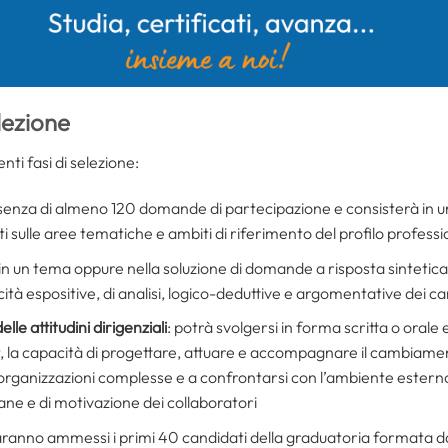
lezione
nti fasi di selezione:
resenza di almeno 120 domande di partecipazione e consisterà in un 
ti sulle aree tematiche e ambiti di riferimento del profilo profess
 in un tema oppure nella soluzione di domande a risposta sintetica
tà espositive, di analisi, logico-deduttive e argomentative dei ca
le attitudini dirigenziali
: potrà svolgersi in forma scritta o orale 
 la capacità di progettare, attuare e accompagnare il cambiamento
e organizzazioni complesse e a confrontarsi con l’ambiente esterno,
ne e di motivazione dei collaboratori
saranno ammessi i primi 40 candidati della graduatoria formata d