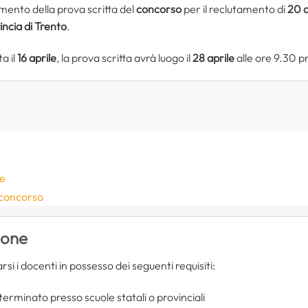
imento della prova scritta del
concorso
per il reclutamento di
20 d
incia di Trento
.
a il
16 aprile
, la prova scritta avrà luogo il
28 aprile
alle ore 9.30 p
ne
 concorso
ione
i i docenti in possesso dei seguenti requisiti:
terminato presso scuole statali o provinciali