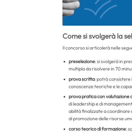
Come si svolgerà la se
Il concorso si articolerà nelle segue
preselezione
: si svolgerà in p
multipla da risolvere in 70 minu
prova scritta
: potrà consistere
conoscenze teoriche e le capaci
prova pratica con valutazione del
di leadership e di management,
abilità finalizzate a coordinar
di promozione delle risorse uma
corso teorico di formazione
: 