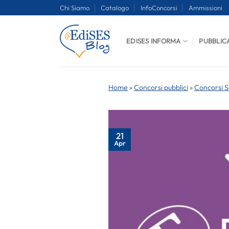
Salta
Chi Siamo
Catalogo
InfoConcorsi
Ammissioni
ai
contenuti
EDISES INFORMA
PUBBLIC
Home
»
Concorsi pubblici
»
Concorsi S
21
Apr