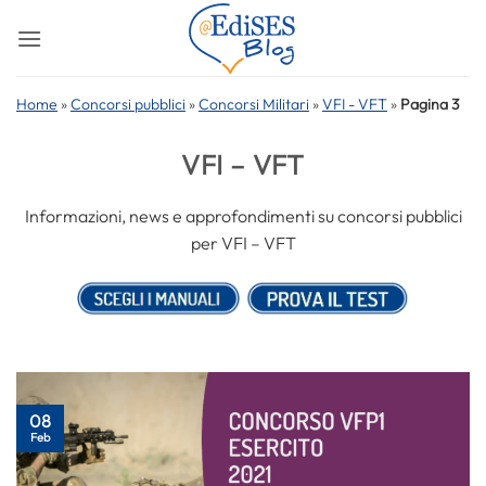
Salta
ai
contenuti
Home
»
Concorsi pubblici
»
Concorsi Militari
»
VFI - VFT
»
Pagina 3
VFI – VFT
Informazioni, news e approfondimenti su concorsi pubblici
per VFI – VFT
08
Feb