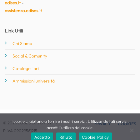
edises.it
-
assistenza.edises.it
Link Utili
Chi Siamo
Social & Comunity
Catalogo libri
Ammissioni università
I cookie ci aiutano a fornire i nostri servizi. Utilizzando tali servizi,
© 2026 EdiSES Edizioni S.r.l. -
PRIVACY
COOKIES
accetti l'utilizzo dei cookie.
P.IVA 09029561215
Accetto
Rifiuto
Cookie Policy