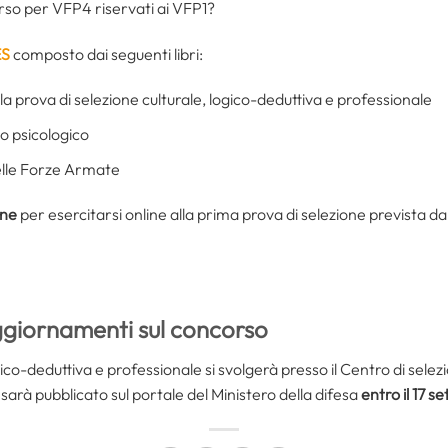
rso per VFP4 riservati ai VFP1?
ES
composto dai seguenti libri:
a prova di selezione culturale, logico-deduttiva e professionale
io psicologico
nelle Forze Armate
one
per esercitarsi online alla prima prova di selezione prevista d
ggiornamenti sul concorso
gico-deduttiva e professionale si svolgerà presso il Centro di selez
arà pubblicato sul portale del Ministero della difesa
entro il 17 