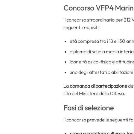
Concorso VFP4 Marina 
Il concorso straordinario per 212
seguenti requisiti:
età compresa tra i 18 e i 30 ann
diploma di scuola media inferio
idoneità psico-fisica e attitudin
uno degli attestati o abilitazioni
La
domanda di partecipazione
de
sito del Ministero della Difesa.
Fasi di selezione
Il concorso prevede le seguenti fas
prova a carattere culturale, lo