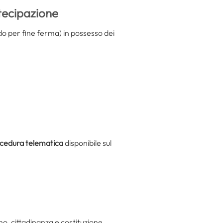
tecipazione
edo per fine ferma) in possesso dei
cedura telematica
disponibile sul
o, cittadinanza e costituzione,