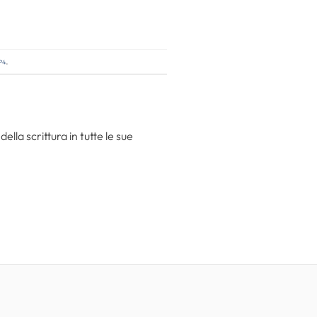
p4
.
la scrittura in tutte le sue