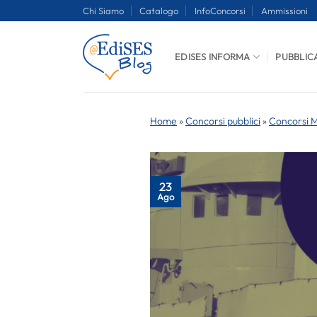
Salta
Chi Siamo
Catalogo
InfoConcorsi
Ammissioni
ai
contenuti
EDISES INFORMA
PUBBLIC
Home
»
Concorsi pubblici
»
Concorsi Mi
23
Ago