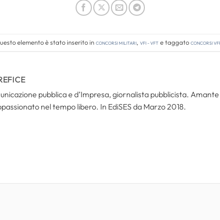
uesto elemento è stato inserito in
Concorsi Militari
,
VFI - VFT
e taggato
concorsi vf
REFICE
icazione pubblica e d’Impresa, giornalista pubblicista. Amante del
ppassionato nel tempo libero. In EdiSES da Marzo 2018.