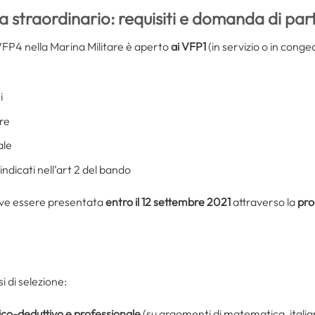
straordinario: requisiti e domanda di par
 VFP4 nella Marina Militare è aperto
ai VFP1
(in servizio o in cong
i
re
ale
 indicati nell’art 2 del bando
ve essere presentata
entro il 12 settembre 2021
attraverso la
pro
i di selezione:
gico-deduttivo e professionale
(su argomenti di matematica, italian