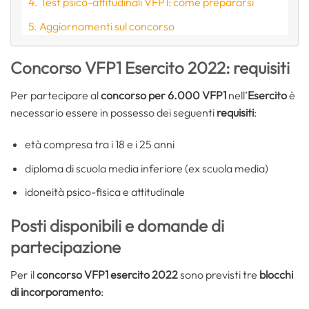
Test psico-attitudinali VFP1: come prepararsi
Aggiornamenti sul concorso
Concorso VFP1 Esercito 2022: requisiti
Per partecipare al
concorso per 6.000 VFP1
nell’
Esercito
è
necessario essere in possesso dei seguenti
requisiti
:
età compresa tra i 18 e i 25 anni
diploma di scuola media inferiore (ex scuola media)
idoneità psico-fisica e attitudinale
Posti disponibili e domande di
partecipazione
Per il
concorso VFP1 esercito 2022
sono previsti tre
blocchi
di incorporamento
: