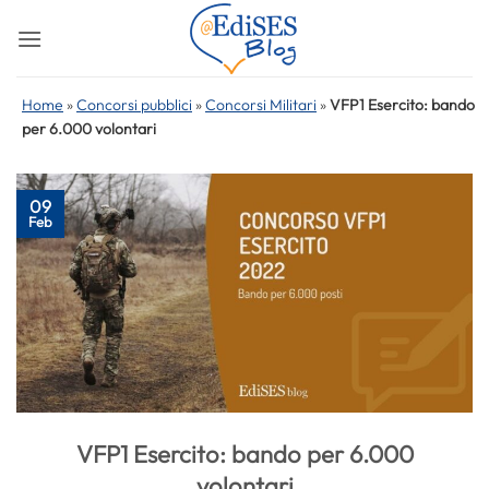
Salta
ai
contenuti
Home
»
Concorsi pubblici
»
Concorsi Militari
»
VFP1 Esercito: bando
per 6.000 volontari
09
Feb
VFP1 Esercito: bando per 6.000
volontari