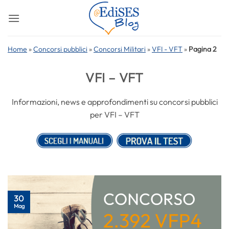
Salta
ai
contenuti
Home
»
Concorsi pubblici
»
Concorsi Militari
»
VFI - VFT
»
Pagina 2
VFI – VFT
Informazioni, news e approfondimenti su concorsi pubblici
per VFI – VFT
30
Mag