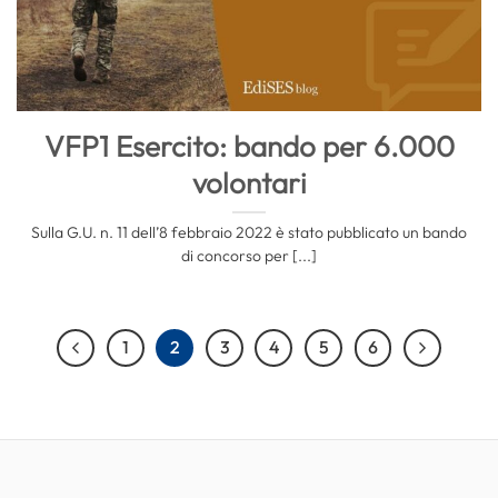
VFP1 Esercito: bando per 6.000
volontari
Sulla G.U. n. 11 dell’8 febbraio 2022 è stato pubblicato un bando
di concorso per [...]
1
2
3
4
5
6