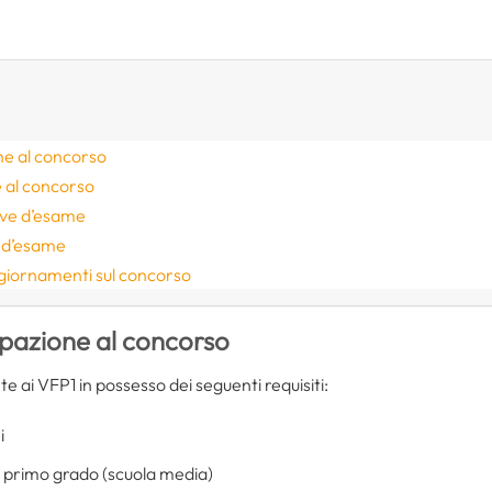
one al concorso
 al concorso
ove d’esame
e d’esame
ggiornamenti sul concorso
cipazione al concorso
e ai VFP1 in possesso dei seguenti requisiti:
i
i primo grado (scuola media)