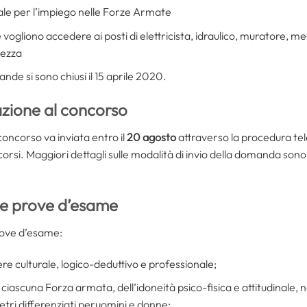
inale per l’impiego nelle Forze Armate
he vogliono accedere ai posti di elettricista, idraulico, muratore,
rezza
nde si sono chiusi il 15 aprile 2020.
zione al concorso
oncorso va inviata entro il
20 agosto
attraverso la procedura tele
rsi. Maggiori dettagli sulle modalità di invio della domanda sono dis
le prove d’esame
rove d’esame:
re culturale, logico-deduttivo e professionale;
 ciascuna Forza armata, dell’idoneità psico-fisica e attitudinale, 
etri differenziati peruomini e donne;