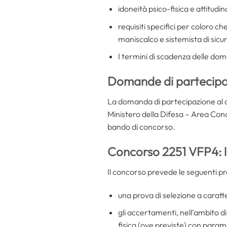
idoneità psico-fisica e attitud
requisiti specifici per coloro c
maniscalco e sistemista di sicu
I termini di scadenza delle doma
Domande di partecipa
La domanda di partecipazione al c
Ministero della Difesa – Area Conco
bando di concorso.
Concorso 2251 VFP4: 
Il concorso prevede le seguenti p
una prova di selezione a caratte
gli accertamenti, nell’ambito di
fisica (ove previste) con param