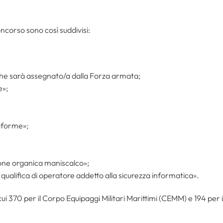
concorso sono così suddivisi:
 che sarà assegnato/a dalla Forza armata;
e»;
aforme»;
ione organica maniscalco»;
ualifica di operatore addetto alla sicurezza informatica».
 cui 370 per il Corpo Equipaggi Militari Marittimi (CEMM) e 194 per