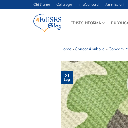
Salta
Chi Siamo
Catalogo
InfoConcorsi
Ammissioni
ai
contenuti
EDISES INFORMA
PUBBLIC
Home
»
Concorsi pubblici
»
Concorsi Mi
21
Lug