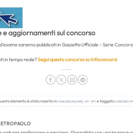
e e aggiornamenti sul concorso
 d’esame saranno pubblicati in Gazzetta Ufficiale – Serie Concorsi e
nti in tempo reale?
Segui questo concorso su Infoconcorsi
uesto elemento è stato inserito in
Concorsi Militari
,
VFI - VFT
e taggato
concorsi vf
IETROPAOLO
i e web per professione e passione. Giornalista con una laurea in