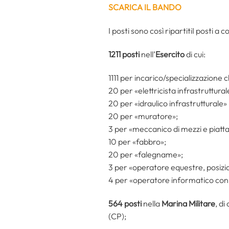
SCARICA IL BANDO
I posti sono così ripartitiI posti a 
1211 posti
nell’
Esercito
di cui:
1111 per incarico/specializzazione
20 per «elettricista infrastruttural
20 per «idraulico infrastrutturale»
20 per «muratore»;
3 per «meccanico di mezzi e piatt
10 per «fabbro»;
20 per «falegname»;
3 per «operatore equestre, posiz
4 per «operatore informatico con q
564 posti
nella
Marina Militare
, di
(CP);