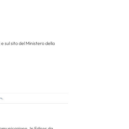
 sul sito del Ministero della
p4
.
 comunicazione. In Edises da