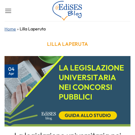
Salta
ai
contenuti
Home
»
Lilla Laperuta
LILLA LAPERUTA
04
Apr