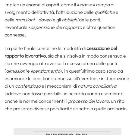
implica un esame di aspetti come il
luogo e il tempo
di
svolgimento dell’attività, l’attribuzione delle
qualifiche
e
delle
mansioni
, i
doveri
e gli
obblighi
delle parti,
l’eventuale
sospensione del rapporto
e altre questioni
connesse.
La parte finale concerne le modalità di
cessazione del
rapporto lavorativo
, sia che si risolva in modo consensuale
sia che avvenga attraverso il recesso di una delle parti
(
dimissioni
e
licenziamento
). In quest’ultimo caso sono da
esaminare le questioni connesse all’eventuale instaurazione
di un
contenzioso
e i meccanismi di
natura conciliativa
;
laddove non fosse possibile un accordo vanno esaminate
anche le norme concernenti il
processo del lavoro
, un rito
che presenta diverse peculiarità rispetto a quello ordinario.