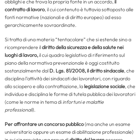
obblighi e che trova la propria fonte in un accordo,
il
contratto di lavoro
, il cui contenuto è tuttavia sottoposto alle
fonti normative (nazionali e di diritto europeo) ad esso
gerarchicamente sovraordinate.
Si tratta di una materia “tentacolare” che si estende sino a
ricomprendere il
diritto della
sicurezza e della salute nei
luoghi di lavoro,
il cui quadro legislativo di riferimento sul
piano della normativa prevenzionale è oggi costituito
sostanzialmente dal
D. Lgs. 81/2008, il diritto sindacale
, che
disciplina l’attività dei sindacati dei lavoratori, con riguardo
allo sciopero e alla contrattazione, la
legislazione sociale
, che
individua e disciplina le forme di tutela pubblica dei lavoratori
(come le norme in tema di
infortuni e malattie
professionali
).
Per affrontare un concorso pubblico
(ma anche un esame
universitario oppure un esame di abilitazione professionale)
in cui sia prevista una prova di
diritto del lavoro
occorre