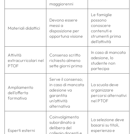
maggiorenni
Le famiglie
Devono essere
possono
messi a
conoscere
Materiali didattici
disposizione per
contenuti e
opportuna visione
strumenti prima
dell’attività
In caso di mancata
Attività
Consenso scritto
adesione, lo
extracurricolari nel
richiesto almeno
studente non
PTOF
sette giorni prima
partecipa
Serve il consenso;
in caso di mancata
La scuola deve
Ampliamento
adesione va
organizzare
dell’offerta
garantita
percorsi alternativi
formativa
un’attività
nel PTOF
alternativa
Coinvolgimento
La selezione deve
subordinato a
basarsi su titoli,
delibera del
Esperti esterni
esperienza e
collegio docenti e