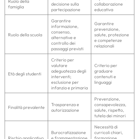
Ruolo della
decisione sulla
collaborazione
famiglia
partecipazione
educativa
Garantire
Garantire
informazione,
prevenzione,
consenso,
Ruolo della scuola
salute, protezione
alternative e
e competenze
controllo dei
relazionali
passaggi previsti
Criterio per
valutare
Criterio per
adeguatezza degli
graduare
Età degli studenti
interventi;
contenuti e
esclusione per
linguaggi
infanzia e primaria
Prevenzione,
Trasparenza e
consapevolezza,
Finalità prevalente
autorizzazione
salute, rispetto,
tutela dei minori
Necessità di
Burocratizzazione
curricoli chiari,
Rischio applicativo
e frammentazione
formazione