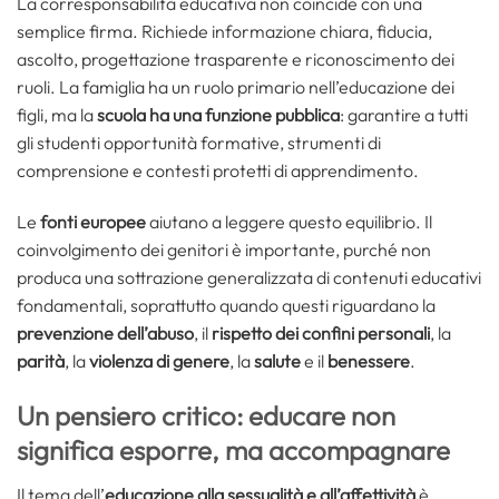
La corresponsabilità educativa non coincide con una
semplice firma. Richiede informazione chiara, fiducia,
ascolto, progettazione trasparente e riconoscimento dei
ruoli. La famiglia ha un ruolo primario nell’educazione dei
figli, ma la
scuola ha una funzione pubblica
: garantire a tutti
gli studenti opportunità formative, strumenti di
comprensione e contesti protetti di apprendimento.
Le
fonti europee
aiutano a leggere questo equilibrio. Il
coinvolgimento dei genitori è importante, purché non
produca una sottrazione generalizzata di contenuti educativi
fondamentali, soprattutto quando questi riguardano la
prevenzione dell’abuso
, il
rispetto dei confini personali
, la
parità
, la
violenza
di
genere
, la
salute
e il
benessere
.
Un pensiero critico: educare non
significa esporre, ma accompagnare
Il tema dell’
educazione alla sessualità e all’affettività
è