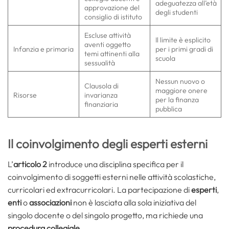
adeguatezza all’età
approvazione del
degli studenti
consiglio di istituto
Escluse attività
Il limite è esplicito
aventi oggetto
Infanzia e primaria
per i primi gradi di
temi attinenti alla
scuola
sessualità
Nessun nuovo o
Clausola di
maggiore onere
Risorse
invarianza
per la finanza
finanziaria
pubblica
Il coinvolgimento degli esperti esterni
L’
articolo 2
introduce una disciplina specifica per il
coinvolgimento di soggetti esterni nelle attività scolastiche,
curricolari ed extracurricolari. La partecipazione di
esperti
,
enti
o
associazioni
non è lasciata alla sola iniziativa del
singolo docente o del singolo progetto, ma richiede una
procedura collegiale
.