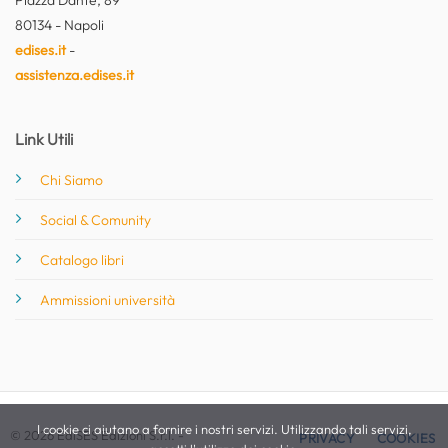
80134 - Napoli
edises.it
-
assistenza.edises.it
Link Utili
Chi Siamo
Social & Comunity
Catalogo libri
Ammissioni università
I cookie ci aiutano a fornire i nostri servizi. Utilizzando tali servizi,
© 2026 EdiSES Edizioni S.r.l. -
PRIVACY
COOKIES