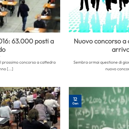
16: 63.000 posti a
Nuovo concorso a c
do
arrivo
el prossimo concorso a cattedra
Sembra ormai questione di gior
nno [...]
nuovo concors
12
Gen