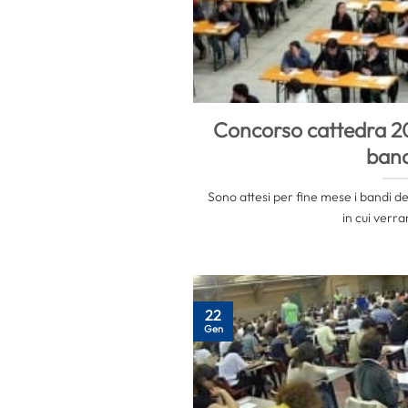
Concorso cattedra 20
ban
Sono attesi per fine mese i bandi d
in cui verra
22
Gen