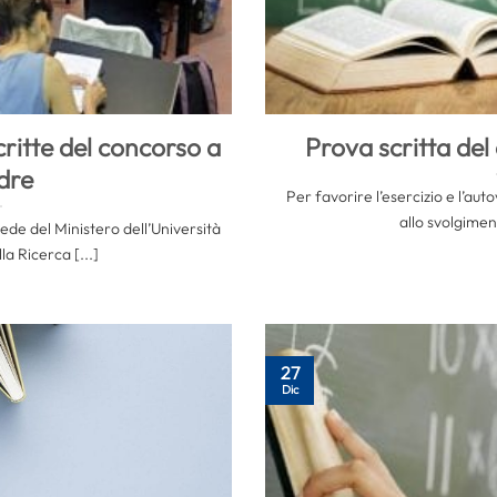
critte del concorso a
Prova scritta del
dre
Per favorire l’esercizio e l’aut
allo svolgiment
sede del Ministero dell’Università
lla Ricerca [...]
27
Dic