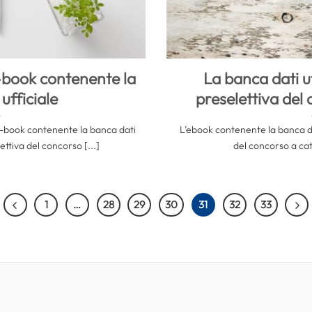
-book contenente la
La banca dati uf
ufficiale
preselettiva del
’e-book contenente la banca dati
L’ebook contenente la banca dat
ettiva del concorso [...]
del concorso a catt
1
…
28
29
30
31
32
33