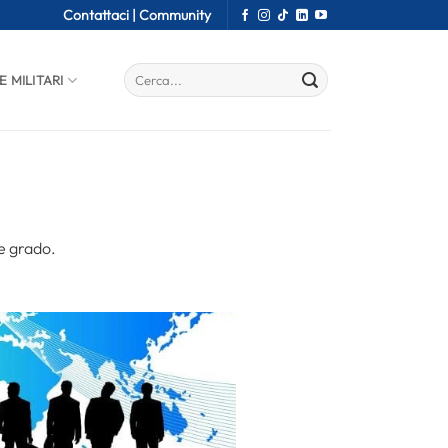
Contattaci |
Community
E MILITARI
 e grado.