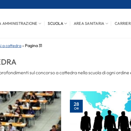
A AMMINISTRAZIONE
SCUOLA
AREA SANITARIA
CARRIER
i a cattedra
»
Pagina 31
EDRA
rofondimenti sul concorso a cattedra nella scuola di ogni ordine
28
Ott