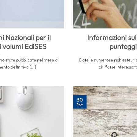
i Nazionali per il
Informazioni sul
 i volumi EdiSES
punteggi
ono state pubblicate nel mese di
Date le numerose richieste, rip
nto definitivo [...]
chi fosse interessato 
30
Nov