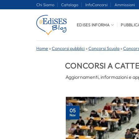
Salta
Chi Siamo
Catalogo
InfoConcorsi
Ammissioni
ai
contenuti
EDISES INFORMA
PUBBLIC
Home
»
Concorsi pubblici
»
Concorsi Scuola
»
Concors
CONCORSI A CATT
Aggiornamenti, informazioni e app
05
Nov