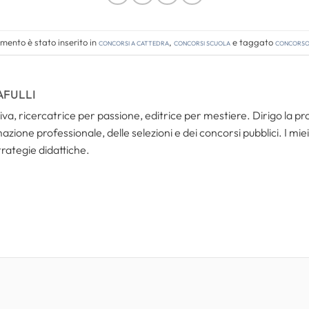
mento è stato inserito in
Concorsi a cattedra
,
Concorsi Scuola
e taggato
concorso 
AFULLI
va, ricercatrice per passione, editrice per mestiere. Dirigo la pro
mazione professionale, delle selezioni e dei concorsi pubblici. I mie
trategie didattiche.