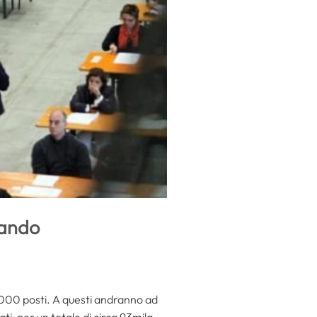
bando
3.000 posti. A questi andranno ad
ti, per un totale di circa 93mila