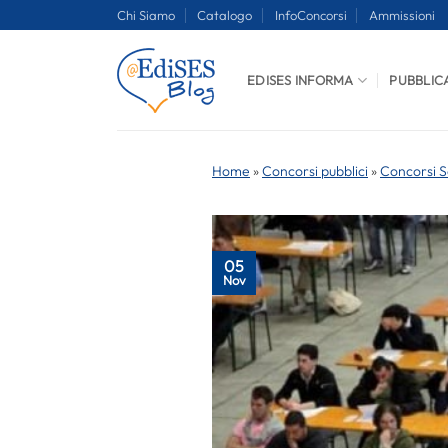
Salta
Chi Siamo
Catalogo
InfoConcorsi
Ammissioni
ai
contenuti
EDISES INFORMA
PUBBLIC
Home
»
Concorsi pubblici
»
Concorsi S
05
Nov