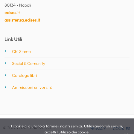
80134 - Napoli
edises.it
-
assistenza.edises.it
Link Utili
Chi Siamo
Social & Comunity
Catalogo libri
Ammissioni università
I cookie ci aiutano a fornire i nostri servizi. Utilizzando tali servizi,
© 2026 EdiSES Edizioni S.r.l. -
PRIVACY
COOKIES
accetti l'utilizzo dei cookie.