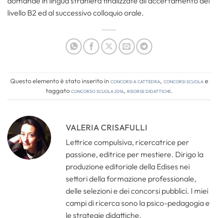
domande in lingua straniera finalizzate all’accertamento del
livello B2 ed al successivo colloquio orale.
Questo elemento è stato inserito in
Concorsi a cattedra
,
Concorsi Scuola
e
taggato
concorso scuola 2016
,
risorse didattiche
.
VALERIA CRISAFULLI
Lettrice compulsiva, ricercatrice per
passione, editrice per mestiere. Dirigo la
produzione editoriale della Edises nei
settori della formazione professionale,
delle selezioni e dei concorsi pubblici. I miei
campi di ricerca sono la psico-pedagogia e
le strategie didattiche.