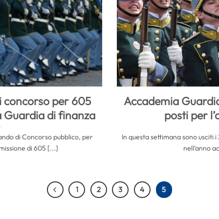
di concorso per 605
Accademia Guardia 
la Guardia di finanza
posti per l
 bando di Concorso pubblico, per
In questa settimana sono usciti 
missione di 605 [...]
nell’anno ac
1
2
3
4
5