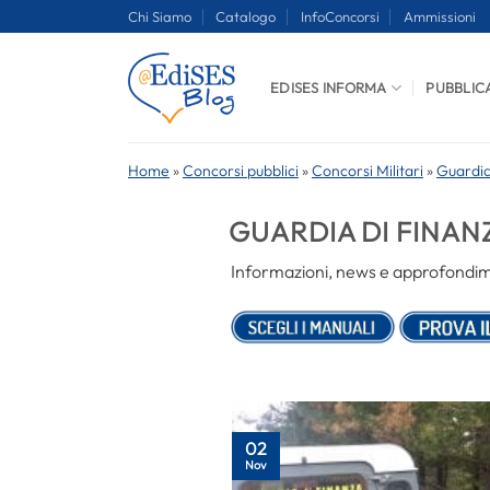
Salta
Chi Siamo
Catalogo
InfoConcorsi
Ammissioni
ai
contenuti
EDISES INFORMA
PUBBLIC
Home
»
Concorsi pubblici
»
Concorsi Militari
»
Guardia
GUARDIA DI FINAN
Informazioni, news e approfondimen
02
Nov