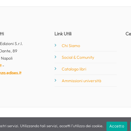
ti
Link Utili
Ce
dizioni S.r.l.
Chi Siamo
Dante, 89
Social & Comunity
 Napoli
t
-
Catalogo libri
nza.edises.it
Ammissioni università
stri servizi. Utilizzando tali servizi, accetti l'utilizzo dei cookie.
Accetto