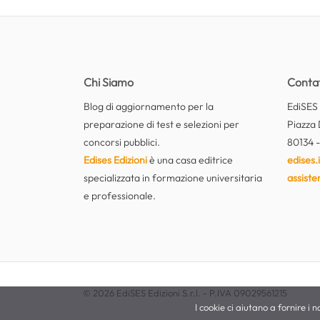
Chi Siamo
Contat
Blog di aggiornamento per la
EdiSES E
preparazione di test e selezioni per
Piazza 
concorsi pubblici.
80134 -
Edises Edizioni
è una casa editrice
edises.i
specializzata in formazione universitaria
assiste
e professionale.
© 2026 EdiSES Edizioni S.r.l. - P.IVA 09029561215
I cookie ci aiutano a fornire i no