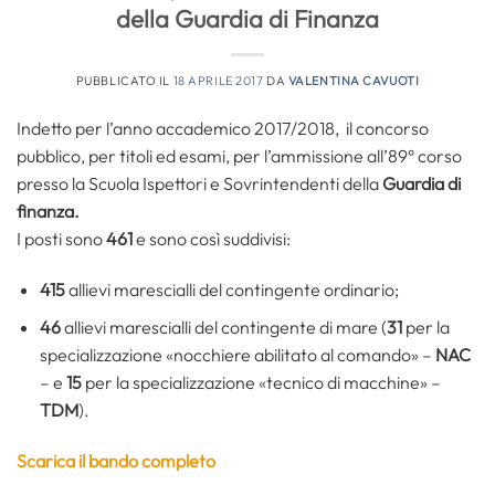
della Guardia di Finanza
PUBBLICATO IL
18 APRILE 2017
DA
VALENTINA CAVUOTI
Indetto per l’anno accademico 2017/2018, il concorso
pubblico, per titoli ed esami, per l’ammissione all’89° corso
presso la Scuola Ispettori e Sovrintendenti della
Guardia di
finanza.
I posti sono
461
e sono così suddivisi:
415
allievi marescialli del contingente ordinario;
46
allievi marescialli del contingente di mare (
31
per la
specializzazione «nocchiere abilitato al comando» –
NAC
– e
15
per la specializzazione «tecnico di macchine» –
TDM
).
Scarica il bando completo