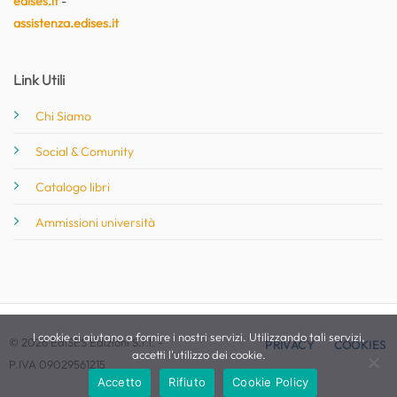
edises.it
-
assistenza.edises.it
Link Utili
Chi Siamo
Social & Comunity
Catalogo libri
Ammissioni università
I cookie ci aiutano a fornire i nostri servizi. Utilizzando tali servizi,
© 2026 EdiSES Edizioni S.r.l. -
PRIVACY
COOKIES
accetti l'utilizzo dei cookie.
P.IVA 09029561215
Accetto
Rifiuto
Cookie Policy