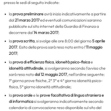
presso le sedi di seguito indicate:
la
prova preliminare
avrà inizio indicativamente a partire
dal
21 marzo 2017
ed eventuali comunicazioni saranno
pubblicate sul sito internet della Guardia di Finanza a
decorrere dal
14 marzo 2017
;
la
prova scritta
, si svolge alle ore 8:00 del giorno
5 aprile
2017
. Esito della prova sarà reso noto entro l’
11 maggio
2017
;
la
prova di efficienza fisica
,
idoneità psico-fisica
e
idoneità attitudinale
, si svolgeranno secondo l’avviso che
sarà reso noto
dal
12 maggio 2017
, nell’ordine seguente:
1° giorno prove fisiche, 2° 3° e 4° giorno idoneità psico-
fisica, 5° giorno idoneità attitudinale;
la
prova orale
e le
prove facoltativa di lingua straniera e
di informatica
si svolgeranno indicativamente secondo
calendario di convocazione reso disponibile sul sito del