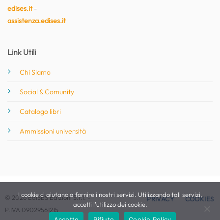
edises.it
-
assistenza.edises.it
Link Utili
Chi Siamo
Social & Comunity
Catalogo libri
Ammissioni università
I cookie ci aiutano a fornire i nostri servizi. Utilizzando tali servizi,
© 2026 EdiSES Edizioni S.r.l. -
PRIVACY
COOKIES
accetti l'utilizzo dei cookie.
P.IVA 09029561215
Accetto
Rifiuto
Cookie Policy