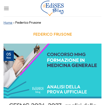
Salta
ai
contenuti
Home
»
Federico Frusone
FEDERICO FRUSONE
05
Nov