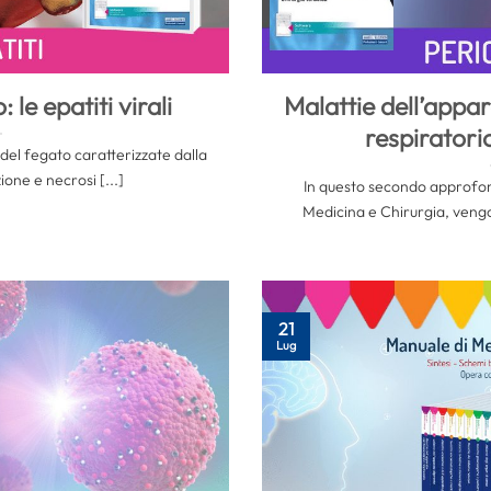
 le epatiti virali
Malattie dell’appa
respiratorio
e del fegato caratterizzate dalla
one e necrosi [...]
In questo secondo approfo
Medicina e Chirurgia, vengon
21
Lug