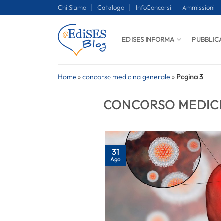
Salta
Chi Siamo
Catalogo
InfoConcorsi
Ammissioni
ai
contenuti
EDISES INFORMA
PUBBLIC
Home
»
concorso medicina generale
»
Pagina 3
CONCORSO MEDIC
31
Ago