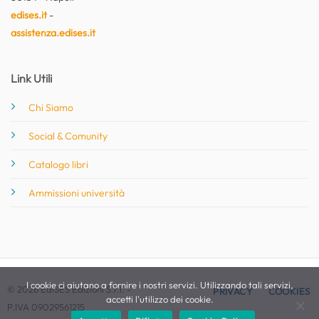
edises.it
-
assistenza.edises.it
Link Utili
Chi Siamo
Social & Comunity
Catalogo libri
Ammissioni università
I cookie ci aiutano a fornire i nostri servizi. Utilizzando tali servizi,
© 2026 EdiSES Edizioni S.r.l. -
PRIVACY
COOKIES
accetti l'utilizzo dei cookie.
P.IVA 09029561215