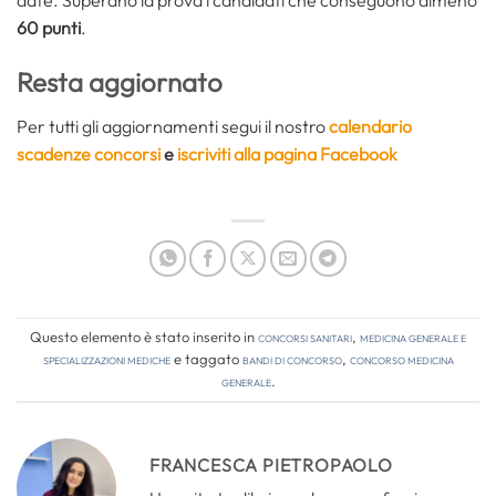
date. Superano la prova i candidati che conseguono almeno
60 punti
.
Resta aggiornato
Per tutti gli aggiornamenti segui il nostro
calendario
scadenze concorsi
e
iscriviti alla pagina Facebook
Questo elemento è stato inserito in
Concorsi Sanitari
,
Medicina Generale e
Specializzazioni Mediche
e taggato
bandi di concorso
,
concorso medicina
generale
.
FRANCESCA PIETROPAOLO