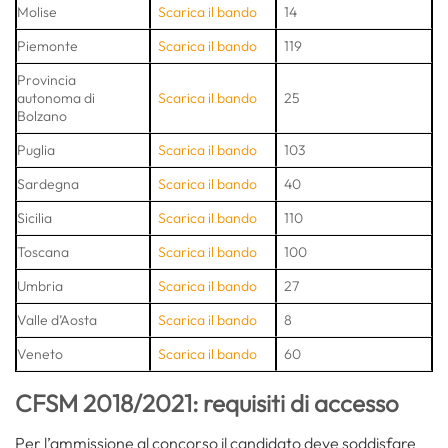
Molise
Scarica il bando
14
Piemonte
Scarica il bando
119
Provincia
autonoma di
Scarica il bando
25
Bolzano
Puglia
Scarica il bando
103
Sardegna
Scarica il bando
40
Sicilia
Scarica il bando
110
Toscana
Scarica il bando
100
Umbria
Scarica il bando
27
Valle d’Aosta
Scarica il bando
8
Veneto
Scarica il bando
60
CFSM 2018/2021: requisiti di accesso
Per l’ammissione al concorso il candidato deve soddisfare