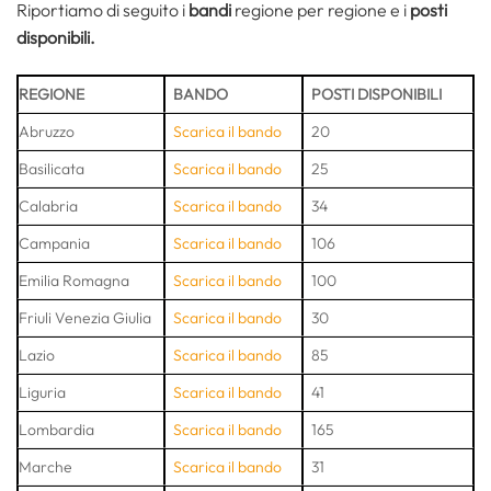
Riportiamo di seguito i
bandi
regione per regione e i
posti
disponibili.
REGIONE
BANDO
POSTI DISPONIBILI
Abruzzo
Scarica il bando
20
Basilicata
Scarica il bando
25
Calabria
Scarica il bando
34
Campania
Scarica il bando
106
Emilia Romagna
Scarica il bando
100
Friuli Venezia Giulia
Scarica il bando
30
Lazio
Scarica il bando
85
Liguria
Scarica il bando
41
Lombardia
Scarica il bando
165
Marche
Scarica il bando
31