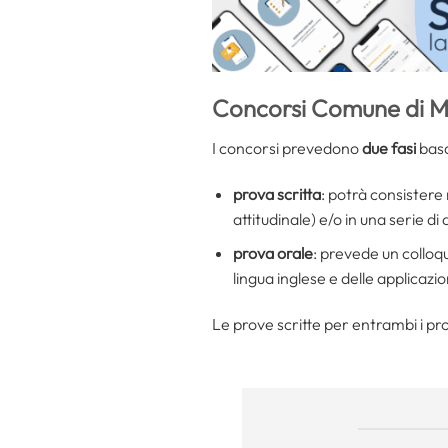
Concorsi Comune di Mi
I concorsi prevedono
due fasi
basa
prova scritta
: potrà consistere 
attitudinale) e/o in una serie di 
prova orale
: prevede un colloq
lingua inglese e delle applicazi
Le prove scritte per entrambi i pro