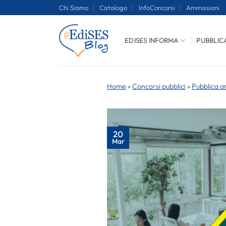
Salta
Chi Siamo
Catalogo
InfoConcorsi
Ammissioni
ai
contenuti
EDISES INFORMA
PUBBLIC
Home
»
Concorsi pubblici
»
Pubblica a
20
Mar