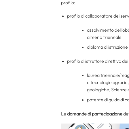
profilo:
profilo di collaboratore dei serv
assolvimento dell’obb
almeno triennale
diploma di istruzion
profilo di istruttore direttivo dei
laurea triennale/magi
e tecnologie agrarie,
geologiche, Scienze e
patente di guida di c
Le
domande di partecipazione
dev