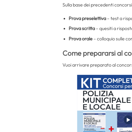
Sulla base dei precedenti concorsi
Prova preselettiva
– test a risp
Prova scritta
– quesiti a rispost
Prova orale
– colloquio sulle c
Come prepararsi al co
Vuoi arrivare preparato al concor