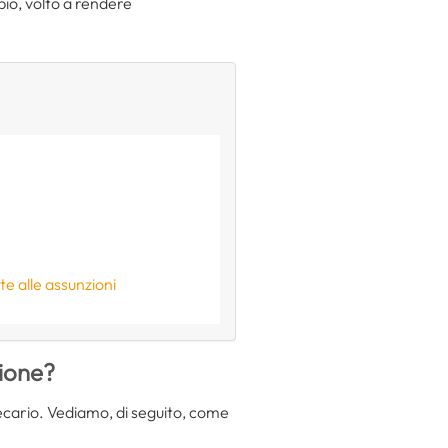
io, volto a rendere
e alle assunzioni
zione?
recario. Vediamo, di seguito, come