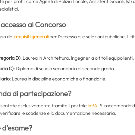
ste per profili come Agenti di Polizia Locale, Assistenti Sociali, Istr
cialistici.
di accesso al Concorso
esso dei
requisiti generali
per l’accesso alle selezioni pubbliche. Il tit
ategoria D)
: Laurea in Architettura, Ingegneria o titoli equipollenti.
oria C)
: Diploma di scuola secondaria di secondo grado.
iario
: Laurea in discipline economiche o finanziarie.
nda di partecipazione?
entate esclusivamente tramite il portale
inPA
. Si raccomanda d
er verificare le scadenze e la documentazione necessaria.
e d’esame?