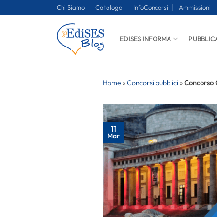
Salta
Chi Siamo
Catalogo
InfoConcorsi
Ammissioni
ai
contenuti
EDISES INFORMA
PUBBLIC
Home
»
Concorsi pubblici
»
Concorso C
11
Mar