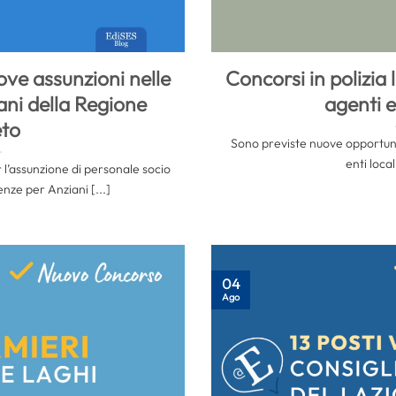
ve assunzioni nelle
Concorsi in polizia 
ani della Regione
agenti e
to
Sono previste nuove opportunità
enti locali
r l’assunzione di personale socio
enze per Anziani [...]
04
Ago