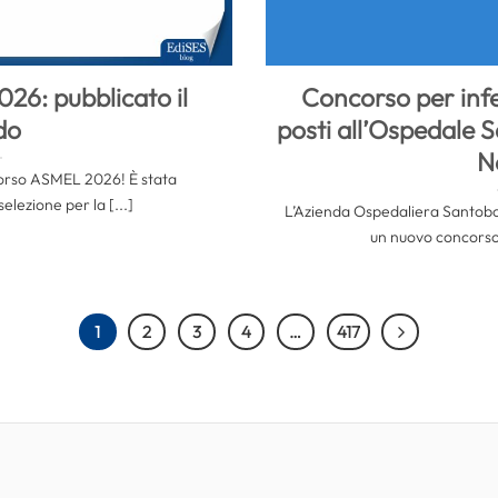
6: pubblicato il
Concorso per infe
do
posti all’Ospedale 
N
corso ASMEL 2026! È stata
selezione per la [...]
L’Azienda Ospedaliera Santobon
un nuovo concorso p
1
2
3
4
…
417