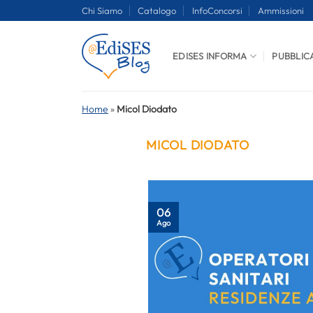
Salta
Chi Siamo
Catalogo
InfoConcorsi
Ammissioni
ai
contenuti
EDISES INFORMA
PUBBLIC
Home
»
Micol Diodato
MICOL DIODATO
06
Ago