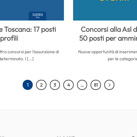
e Toscana: 17 posti
Concorsi alla Asl d
profili
50 posti per ammini
ro concorsi per l’assunzione di
Nuove opportunità di inserimen
terminato. I [...]
per le categorie 
1
2
3
4
…
81