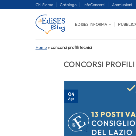
Salta
Chi Siamo
Catalogo
InfoConcorsi
Ammissioni
ai
contenuti
EDISES INFORMA
PUBBLIC
Home
»
concorsi profili tecnici
CONCORSI PROFILI
04
Ago