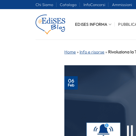
Salta
Chi Siamo
Catalogo
InfoConcorsi
Ammissioni
ai
contenuti
EDISES INFORMA
PUBBLIC
Home
»
Info e risorse
»
Rivoluziona la
06
Feb