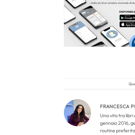
Que
FRANCESCA P
Una vita tra libr
gennaio 2016, ges
routine preferita