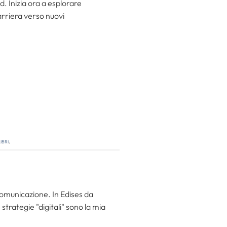
 Inizia ora a esplorare
carriera verso nuovi
ibri
.
 comunicazione. In Edises da
trategie "digitali" sono la mia