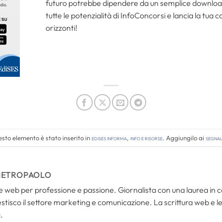
futuro potrebbe dipendere da un semplice download.
tutte le potenzialità di InfoConcorsi e lancia la tua 
orizzonti!
sto elemento è stato inserito in
Edises informa
,
Info e risorse
. Aggiungilo ai
segnal
IETROPAOLO
i e web per professione e passione. Giornalista con una laurea in
tisco il settore marketing e comunicazione. La scrittura web e le s
.