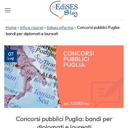
Salta
ai
contenuti
Home
»
Info e risorse
»
Edises informa
»
Concorsi pubblici Puglia:
bandi per diplomati e laureati
07
Lug
Concorsi pubblici Puglia: bandi per
diplomati e laureati