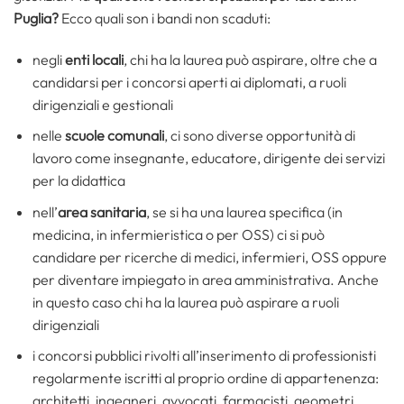
Puglia?
Ecco quali son i bandi non scaduti:
negli
enti locali
, chi ha la laurea può aspirare, oltre che a
candidarsi per i concorsi aperti ai diplomati, a ruoli
dirigenziali e gestionali
nelle
scuole comunali
, ci sono diverse opportunità di
lavoro come insegnante, educatore, dirigente dei servizi
per la didattica
nell’
area sanitaria
, se si ha una laurea specifica (in
medicina, in infermieristica o per OSS) ci si può
candidare per ricerche di medici, infermieri, OSS oppure
per diventare impiegato in area amministrativa. Anche
in questo caso chi ha la laurea può aspirare a ruoli
dirigenziali
i concorsi pubblici rivolti all’inserimento di professionisti
regolarmente iscritti al proprio ordine di appartenenza:
architetti, ingegneri, avvocati, farmacisti, geometri…