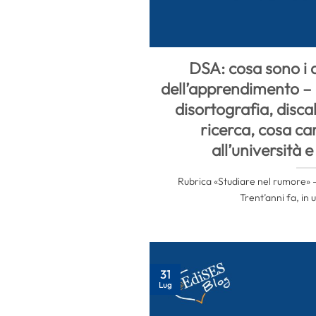
DSA: cosa sono i d
dell’apprendimento – D
disortografia, discal
ricerca, cosa ca
all’università 
Rubrica «Studiare nel rumore» – 
Trent’anni fa, in u
31
Lug