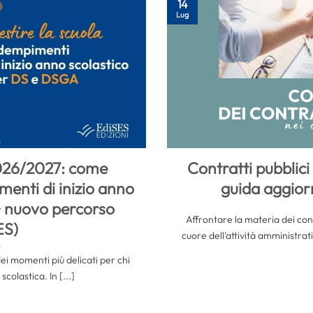
14
Lug
026/2027: come
Contratti pubblici 
menti di inizio anno
guida aggior
+ nuovo percorso
Affrontare la materia dei cont
ES)
cuore dell’attività amministrat
dei momenti più delicati per chi
scolastica. In [...]