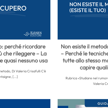
o: perché ricordare
Non esiste il metodo 
iù che rileggere – La
– Perché le tecnich
he quasi nessuno usa
tutte allo stesso m
capire quali
etodo, Di Valeria Crisafulli C’è
taigne, [...]
Rubrica «Studiare nel rumor
Valeria Cri