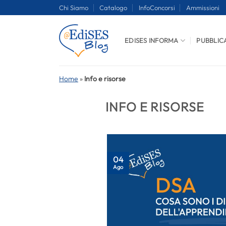
Salta
Chi Siamo
Catalogo
InfoConcorsi
Ammissioni
ai
contenuti
EDISES INFORMA
PUBBLIC
Home
»
Info e risorse
INFO E RISORSE
04
Ago