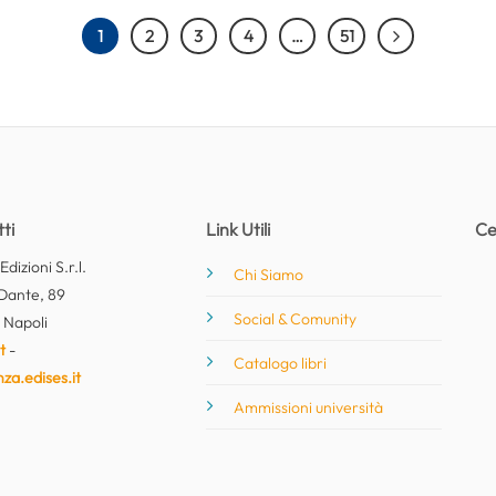
1
2
3
4
…
51
ti
Link Utili
Ce
dizioni S.r.l.
Chi Siamo
Dante, 89
Social & Comunity
 Napoli
t
-
Catalogo libri
nza.edises.it
Ammissioni università