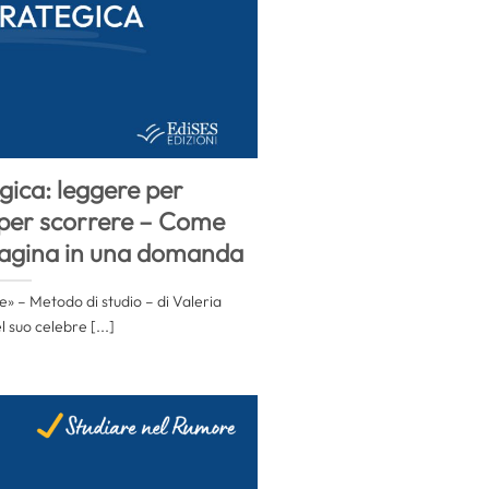
gica: leggere per
 per scorrere – Come
pagina in una domanda
» – Metodo di studio – di Valeria
l suo celebre [...]