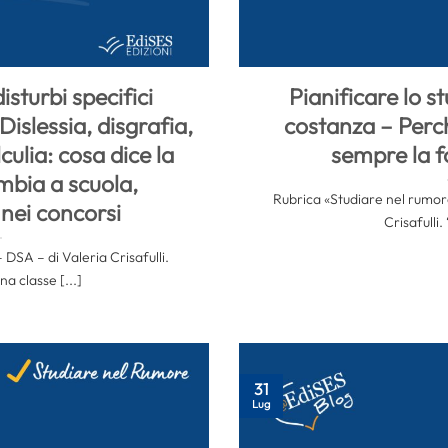
isturbi specifici
Pianificare lo s
islessia, disgrafia,
costanza – Perc
culia: cosa dice la
sempre la f
mbia a scuola,
Rubrica «Studiare nel rumore
e nei concorsi
Crisafulli.
DSA – di Valeria Crisafulli.
na classe [...]
31
Lug