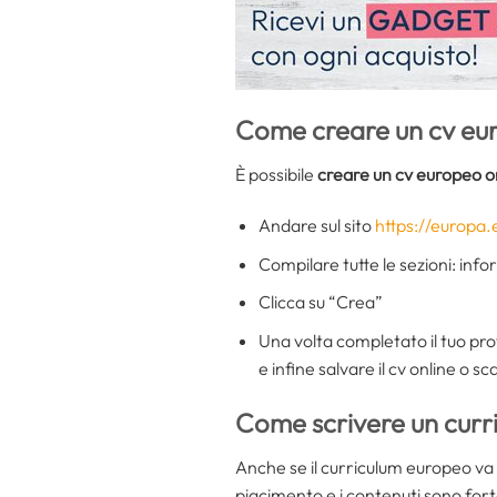
Come creare un cv eur
È possibile
creare un cv europeo on
Andare sul sito
https://europa.
Compilare tutte le sezioni: in
Clicca su “Crea”
Una volta completato il tuo prof
e infine salvare il cv online o sc
Come scrivere un curr
Anche se il curriculum europeo va
piacimento e i contenuti sono fort