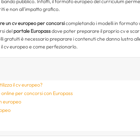
bando pubblico. Infatti, il formato europeo del curriculum permett
iti e non all’impatto grafico.
re un cv europeo per concorsi
completando i modelli in formato w
rsi del
portale Europass
dove poter preparare il proprio cv e scari
i gratuiti è necessario preparare i contenuti che danno lustro a
il cv europeo e come perfezionarlo.
ilizza il cv europeo?
online per concorsi con Europass
um europeo
ropeo