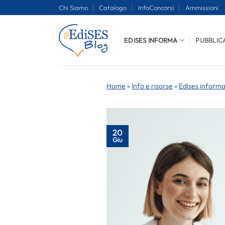
Salta
Chi Siamo
Catalogo
InfoConcorsi
Ammissioni
ai
contenuti
EDISES INFORMA
PUBBLIC
Home
»
Info e risorse
»
Edises inform
20
Giu