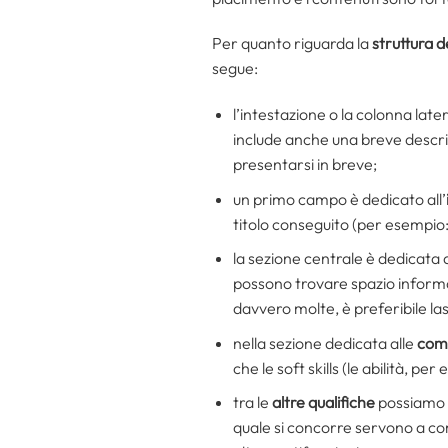
Per quanto riguarda la
struttura d
segue:
l’intestazione o la colonna lat
include anche una breve descriz
presentarsi in breve;
un primo campo è dedicato all’
titolo conseguito (per esempio:
la sezione centrale è dedicata 
possono trovare spazio informazi
davvero molte, è preferibile lasc
nella sezione dedicata alle
com
che le soft skills (le abilità, p
tra le
altre qualifiche
possiamo i
quale si concorre servono a comp