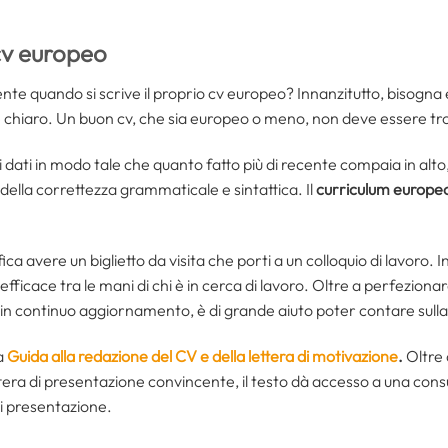
cv europeo
ente quando si scrive il proprio cv europeo? Innanzitutto, bisogna
 e chiaro. Un buon cv, che sia europeo o meno, non deve essere tr
i dati in modo tale che quanto fatto più di recente compaia in alto
della correttezza grammaticale e sintattica. Il
curriculum europeo
a avere un biglietto da visita che porti a un colloquio di lavoro. In
fficace tra le mani di chi è in cerca di lavoro. Oltre a perfezionar
li in continuo aggiornamento, è di grande aiuto poter contare sull
a
Guida alla redazione del CV e della lettera di motivazione
.
Oltre 
ttera di presentazione convincente, il testo dà accesso a una con
di presentazione.