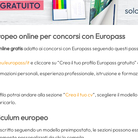
opeo online per concorsi con Europass
line gratis
adatto ai concorsi con Europass seguendo questi pass
eu/europass/it
e cliccare su “Crea il tuo profilo Europass gratuito” 
formazioni personali, esperienza professionale, istruzione e form
ilo potrai andare alla sezione “
Crea il tuo cv
“, scegliere il modello 
aricarlo.
iculum europeo
 scritto seguendo un modello preimpostato, le sezioni possono es
emente personalizzati da chi lo compila.