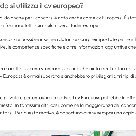
 si utilizza il cv europeo?
valido anche per i concorsi è noto anche come cv Europass. È st
iformare tutti i curriculum dei cittadini europei.
oncorsi è possibile inserire i dati in sezioni preimpostate per le i
ive, le competenze specifiche e altre informazioni aggiuntive ch
o caratterizza una standardizzazione che aiuta i reclutatori nel va
 cv Europass è ormai superata e andrebbero privilegiati altri tipi d
e privato e per un lavoro creativo, il
cv Europass
potrebbe in effet
to. In tantissimi altri casi, come nella maggioranza dei concorsi
sentarsi. Per questo motivo, è opportuno avere sempre una copia 