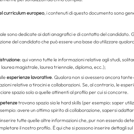
el curriculum europeo
, i contenuti di questo documento sono ge
erale sono dedicate ai dati anagrafici e di contatto del candidat
ione del candidato che può essere una base da utilizzare qualora 
istruzione
: qui vanno tutte le informazioni relative agli studi, sol
 laurea magistrale, laurea triennale, diploma, ecc.);
alle
esperienze lavorative
. Qualora non si avessero ancora tante 
oni relative a tirocini e collaborazioni. Se, al contrario, le espe
iare spazio solo a quelle attinenti al profilo per cui si concorre.
petenze
trovano spazio sia le hard skills (per esempio: saper utiliz
er esempio: avere un ottimo spirito di collaborazione, sapersi adattar
nserire tutte quelle altre informazioni che, pur non essendo dete
letare il nostro profilo. È qui che si possono inserire dettagli su