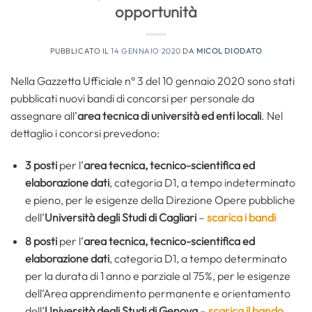
opportunità
PUBBLICATO IL
14 GENNAIO 2020
DA
MICOL DIODATO
Nella Gazzetta Ufficiale n° 3 del 10 gennaio 2020 sono stati
pubblicati nuovi bandi di concorsi per personale da
assegnare all’
area tecnica di università ed enti locali
. Nel
dettaglio i concorsi prevedono:
3 posti
per l’
area tecnica, tecnico-scientifica ed
elaborazione dati
, categoria D1, a tempo indeterminato
e pieno, per le esigenze della Direzione Opere pubbliche
dell’
Università degli Studi di Cagliari
–
scarica i bandi
8 posti
per l’
area tecnica, tecnico-scientifica ed
elaborazione dati
, categoria D1, a tempo determinato
per la durata di 1 anno e parziale al 75%, per le esigenze
dell’Area apprendimento permanente e orientamento
dell’
Università degli Studi di Genova
–
scarica il bando