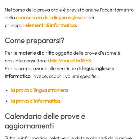
Nel corso della prova orale è previsto anche l’accertamento
della
conoscenza della lingua inglese
e dei
principali
elementi di informatica
.
Come prepararsi?
Per le
materie di diritto
oggetto delle prove d’esame è
possibile consultare i
MiniManuali EdiSES
.
Per la preparazione alle verifiche di
lingua inglese e
informatica
, invece, scopri i volumi specifici:
la prova di lingua straniera
la prova di informatica
Calendario delle prove e
aggiornamenti
Tutte le informazioni relative alle date e alle sedi delle prove