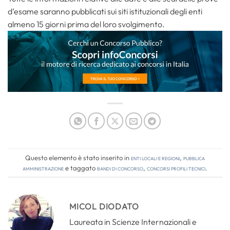
d’esame saranno pubblicati sui siti istituzionali degli enti
almeno 15 giorni prima del loro svolgimento.
Questo elemento è stato inserito in
Enti locali e regioni
,
Pubblica
amministrazione
e taggato
bandi di concorso
,
concorsi profili tecnici
.
MICOL DIODATO
Laureata in Scienze Internazionali e