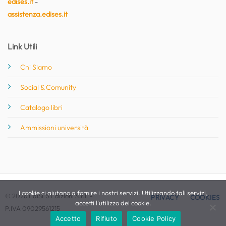
edises.it
-
assistenza.edises.it
Link Utili
Chi Siamo
Social & Comunity
Catalogo libri
Ammissioni università
I cookie ci aiutano a fornire i nostri servizi. Utilizzando tali servizi,
© 2026 EdiSES Edizioni S.r.l. -
PRIVACY
COOKIES
accetti l'utilizzo dei cookie.
P.IVA 09029561215
Accetto
Rifiuto
Cookie Policy