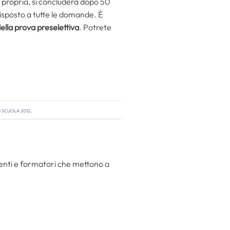
e propria, si concluderà dopo 50
 risposto a tutte le domande. È
ella prova preselettiva
. Potrete
scuola 2012
.
centi e formatori che mettono a