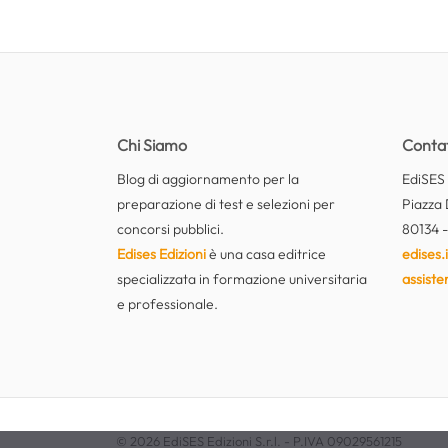
Chi Siamo
Contat
Blog di aggiornamento per la
EdiSES E
preparazione di test e selezioni per
Piazza 
concorsi pubblici.
80134 -
Edises Edizioni
è una casa editrice
edises.i
specializzata in formazione universitaria
assiste
e professionale.
© 2026 EdiSES Edizioni S.r.l. - P.IVA 09029561215