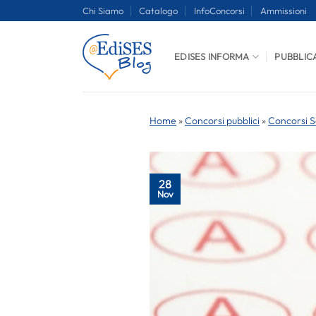
Salta
Chi Siamo
Catalogo
InfoConcorsi
Ammissioni
ai
contenuti
EDISES INFORMA
PUBBLIC
Home
»
Concorsi pubblici
»
Concorsi S
28
Nov