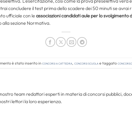
eselettiva. L’esercitazione, così come la prova preselettiva vera 
otrai concludere il test prima dello scadere dei 50 minuti se avrai
to ufficiale con le
associazioni candidati aule per lo svolgimento d
 alla sezione Normativa.
mento è stato inserito in
Concorsi a cattedra
,
Concorsi Scuola
e taggato
concorso 
nostro team redattori esperti in materia di concorsi pubblici, do
ostri lettori la loro esperienza.