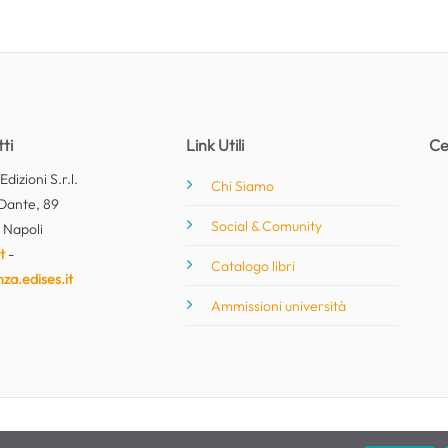
ti
Link Utili
Ce
dizioni S.r.l.
Chi Siamo
Dante, 89
Social & Comunity
 Napoli
t
-
Catalogo libri
nza.edises.it
Ammissioni università