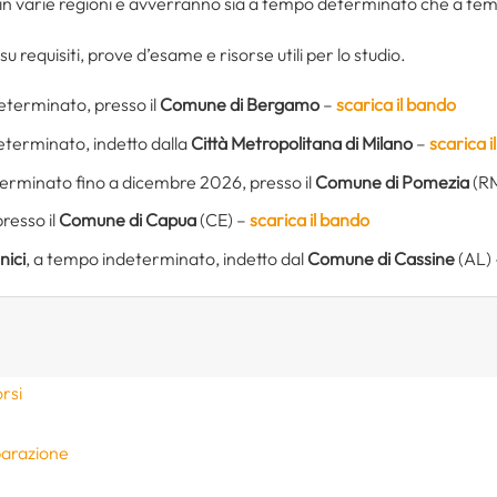
te in varie regioni e avverranno sia a tempo determinato che a t
 su requisiti, prove d’esame e risorse utili per lo studio.
eterminato, presso il
Comune di Bergamo
–
scarica il bando
eterminato, indetto dalla
Città Metropolitana di Milano
–
scarica i
erminato fino a dicembre 2026, presso il
Comune di Pomezia
(R
presso il
Comune di Capua
(CE) –
scarica il bando
nici
, a tempo indeterminato, indetto dal
Comune di Cassine
(AL)
rsi
parazione