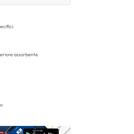
ecifici:
uperiore assorbente
do