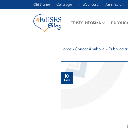
Salta
Chi Siamo
Catalogo
InfoConcorsi
Ammissioni
ai
contenuti
EDISES INFORMA
PUBBLIC
Home
»
Concorsi pubblici
»
Pubblica a
10
Giu