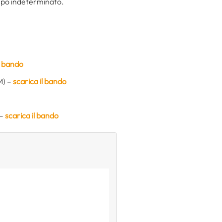
empo indeterminato.
l bando
M) –
scarica il bando
 –
scarica il bando