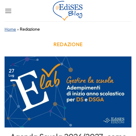
Salta
ai
contenuti
Home
»
Redazione
REDAZIONE
27
Lug