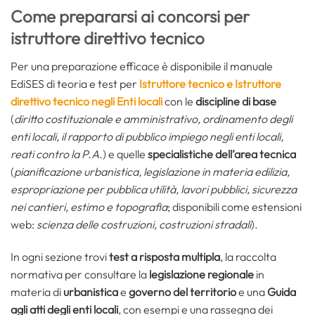
Come prepararsi ai concorsi per
istruttore direttivo tecnico
Per una preparazione efficace è disponibile il manuale
EdiSES di teoria e test per
Istruttore tecnico e Istruttore
direttivo tecnico negli Enti locali
con le
discipline di base
(
diritto costituzionale e amministrativo, ordinamento degli
enti locali, il rapporto di pubblico impiego negli enti locali,
reati contro la P.A.
) e quelle
specialistiche
dell’area tecnica
(
pianificazione urbanistica, legislazione in materia edilizia,
espropriazione per pubblica utilità, lavori pubblici, sicurezza
nei cantieri, estimo e topografia
; disponibili come estensioni
web:
scienza delle costruzioni, costruzioni stradali
).
In ogni sezione trovi
test a risposta multipla
, la raccolta
normativa per consultare la
legislazione regionale
in
materia di
urbanistica
e
governo del territorio
e una
Guida
agli atti degli enti locali
, con esempi e una rassegna dei