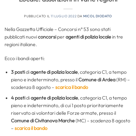
PUBBLICATO IL
11 LUGLIO 2022
DA
MICOL DIODATO
Nella Gazzetta Ufficiale – Concorsi n° 53 sono stati
pubblicati nuovi
concorsi
per
agenti di polizia locale
in tre
regioni italiane.
Ecco i bandi aperti:
3 posti
di
agente di polizia locale
, categoria C1, a tempo
pieno e indeterminato, presso il
Comune di Ardea
(RM) –
scadenza 8 agosto –
scarica il bando
4 posti
di
agente di polizia locale
, categoria C1, a tempo
pieno e indeterminato, di cui 1 posto prioritariamente
riservato ai volontari delle Forze armate, presso il
Comune di Civitanova Marche
(MC) – scadenza 8 agosto
–
scarica il bando