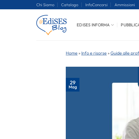
Salta
Chi Siamo
Catalogo
InfoConcorsi
Ammissioni
ai
contenuti
EDISES INFORMA
PUBBLIC
Home
»
Info e risorse
»
Guide alle pro
29
Mag