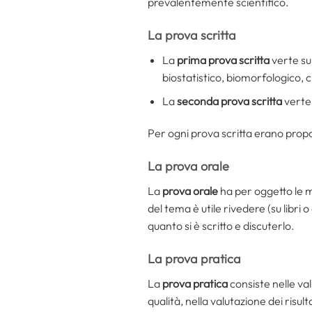
prevalentemente scientifico.
La prova scritta
La
prima prova
scritta
verte su
biostatistico, biomorfologico, c
La
seconda prova
scritta
verte 
Per ogni prova scritta erano propos
La prova orale
La
prova orale
ha per oggetto le ma
del tema è utile rivedere (su libri 
quanto si è scritto e discuterlo.
La prova pratica
La
prova pratica
consiste nelle val
qualità, nella valutazione dei risult