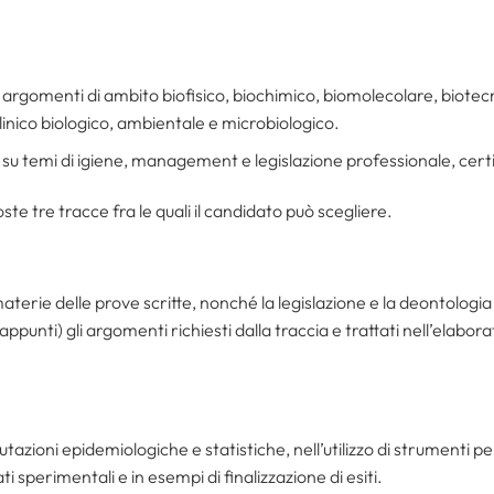
 argomenti di ambito biofisico, biochimico, biomolecolare, biote
linico biologico, ambientale e microbiologico.
su temi di igiene, management e legislazione professionale, certif
te tre tracce fra le quali il candidato può scegliere.
terie delle prove scritte, nonché la legislazione e la deontologia
o appunti) gli argomenti richiesti dalla traccia e trattati nell’elabo
utazioni epidemiologiche e statistiche, nell’utilizzo di strumenti pe
ati sperimentali e in esempi di finalizzazione di esiti.