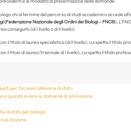
i precedenti e le modalità di presentazione delle domande.
ologo chi al termine del percorso di studi accademico accede all’es
ogi (Federazione Nazionale degli Ordini dei Biologi – FNOB
)
.
L’FN
rea conseguito (di I livello o di II livello):
on il titolo di laurea specialistica (di II livello), cui spetta il titolo p
on il titolo di laurea (triennale di I livello), cui spetta il titolo profe
siti per l’accesso all’esame di stato
e e quando inviare le domande di ammissione
me di stato per biologo
prove d’esame