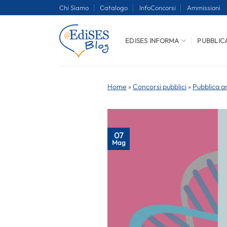
Salta
Chi Siamo
Catalogo
InfoConcorsi
Ammissioni
ai
contenuti
EDISES INFORMA
PUBBLIC
Home
»
Concorsi pubblici
»
Pubblica a
07
Mag