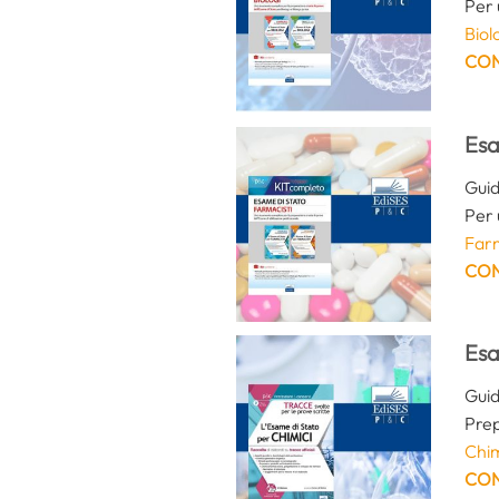
Per 
Biol
CON
Esa
Guid
Per 
Far
CON
Esa
Guid
Prep
Chim
CON