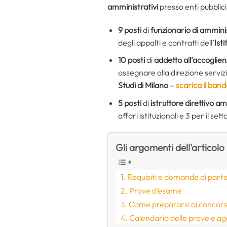
amministrativi
presso enti pubblici 
9 posti
di
funzionario di ammini
degli appalti e contratti dell’
Ist
10 posti
di
addetto all’accoglien
assegnare alla direzione servizi p
Studi di Milano
–
scarica il ban
5 posti
di
istruttore direttivo a
affari istituzionali e 3 per il sett
Gli argomenti dell'articolo
Requisiti e domande di part
Prove d’esame
Come prepararsi ai concors
Calendario delle prove e ag