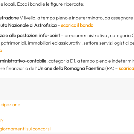
e locali. Ecco i bandi e le figure ricercate:
strazione
V livello, a tempo pieno e indeterminato, da assegnare al
ituto Nazionale di Astrofisica
–
scarica il bando
za e alle postazioni info-point
– area amministrativa
, categoria 
atrimoniali, immobiliari ed assicurativi, settore servizi logistici per
do
mministrativo-contabile
, categoria D1, a tempo pieno e indeterminat
ore finanziario dell’
Unione della Romagna Faentina
(RA) –
scarica
ecipazione
i?
giornamenti sui concorsi