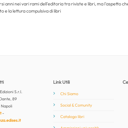
i anni nei vari rami dell'editoria tra riviste e libri, ma l'aspetto c
to e la lettura compulsiva di libri
ti
Link Utili
Ce
dizioni S.r.l.
Chi Siamo
Dante, 89
Social & Comunity
 Napoli
t
-
Catalogo libri
nza.edises.it