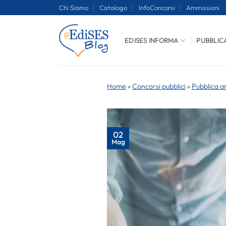
Salta
Chi Siamo
Catalogo
InfoConcorsi
Ammissioni
ai
contenuti
EDISES INFORMA
PUBBLIC
Home
»
Concorsi pubblici
»
Pubblica a
02
Mag