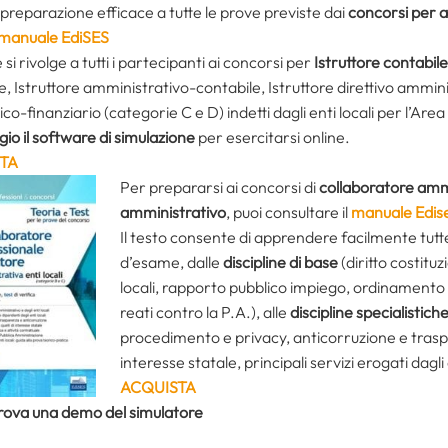
preparazione efficace a tutte le prove previste dai
concorsi per
a
manuale EdiSES
 si rivolge a tutti i partecipanti ai concorsi
per
Istruttore contabile
e, Istruttore amministrativo-contabile, Istruttore direttivo ammin
o-finanziario (categorie C e D) indetti dagli enti locali per l’Ar
o il software di simulazione
per esercitarsi online.
TA
Per prepararsi ai concorsi di
collaboratore amm
amministrativo
, puoi consultare il
manuale Edis
Il testo consente di apprendere facilmente tutt
d’esame, dalle
discipline di base
(diritto costitu
locali, rapporto pubblico impiego, ordinamento c
reati contro la P.A.), alle
discipline specialistich
procedimento e privacy, anticorruzione e traspa
interesse statale, principali servizi erogati dagli e
ACQUISTA
Prova una demo del simulatore