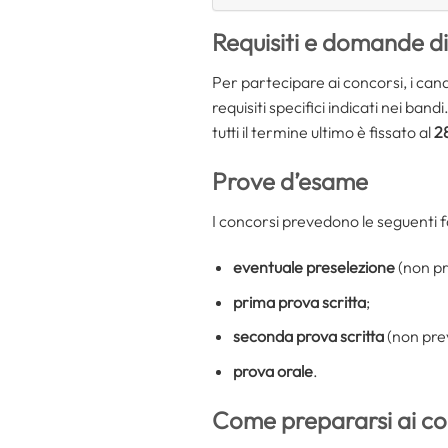
Requisiti e domande d
Per partecipare ai concorsi, i can
requisiti specifici indicati nei b
tutti il termine ultimo è fissato al
2
Prove d’esame
I concorsi prevedono le seguenti f
eventuale preselezione
(non pre
prima prova scritta
;
seconda prova scritta
(non prev
prova orale
.
Come prepararsi ai co