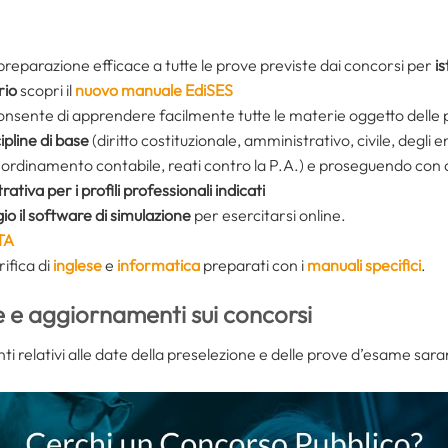
preparazione efficace a tutte le prove previste dai concorsi per
i
rio
scopri il
nuovo manuale EdiSES
 consente di apprendere facilmente tutte le materie oggetto delle
ipline di base
(diritto costituzionale, amministrativo, civile, degli e
ordinamento contabile, reati contro la P.A.) e proseguendo con qu
ativa per i profili professionali indicati
o il software di simulazione
per esercitarsi online.
TA
rifica di
inglese
e
informatica
preparati con i
manuali specifici
.
e e aggiornamenti sui concorsi
nti relativi alle date della preselezione e delle prove d’esame sar