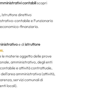
mministrativi contabili
scopri
, Istruttore direttivo
istrativo-contabile e Funzionario
ea economico-finanziaria.
inistrativo
e di
istruttore
es
.
e le materie oggetto delle prove
zionale, amministrativo, degli enti
ontabile e attività contrattuale,
e
dell’area amministrativa (attività,
renza, servizi comunali di
nti locali).