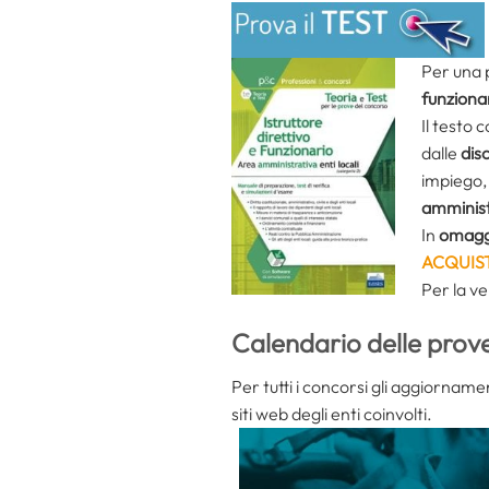
Per una 
funziona
Il testo
dalle
disc
impiego, 
amministr
In
omaggi
ACQUIS
Per la ve
Calendario delle prov
Per tutti i concorsi gli aggiorname
siti web degli enti coinvolti.