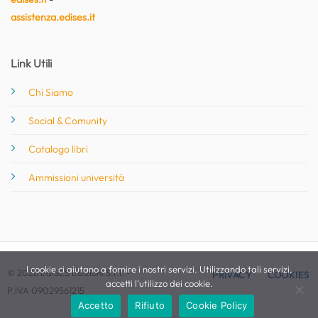
assistenza.edises.it
Link Utili
Chi Siamo
Social & Comunity
Catalogo libri
Ammissioni università
I cookie ci aiutano a fornire i nostri servizi. Utilizzando tali servizi,
© 2026 EdiSES Edizioni S.r.l. -
PRIVACY
COOKIES
accetti l'utilizzo dei cookie.
P.IVA 09029561215
Accetto
Rifiuto
Cookie Policy