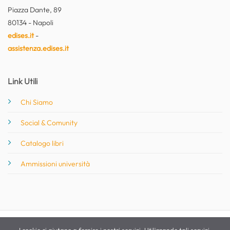
Piazza Dante, 89
80134 - Napoli
edises.it
-
assistenza.edises.it
Link Utili
Chi Siamo
Social & Comunity
Catalogo libri
Ammissioni università
I cookie ci aiutano a fornire i nostri servizi. Utilizzando tali servizi,