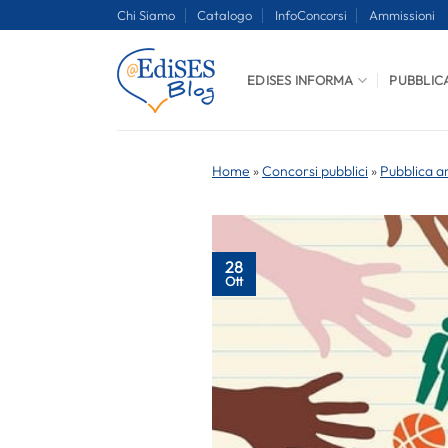
Salta
Chi Siamo
Catalogo
InfoConcorsi
Ammissioni
ai
contenuti
EDISES INFORMA
PUBBLIC
Home
»
Concorsi pubblici
»
Pubblica a
28
Ott