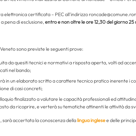
ta elettronica certificata – PEC all’indirizzo roncade@comune.ron
a pena di esclusione,
entro e non oltre le ore 12,30 del giorno 
in Veneto sono previste le seguenti prove:
uita da quesiti tecnici e normativi a risposta aperta, volti ad acc
cati nel bando;
à in un elaborato scritto a carattere tecnico pratico inerente i co
one di casi concreti;
lloquio finalizzato a valutare le capacità professionali ed attitudina
osto da ricoprire, e verterà su tematiche attinenti le attività da s
re, sarà accertata la conoscenza della
lingua inglese
e delle princip