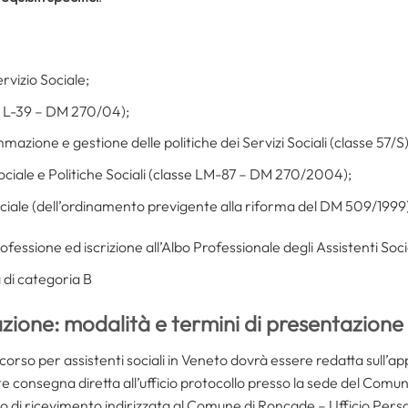
rvizio Sociale;
e L-39 – DM 270/04);
azione e gestione delle politiche dei Servizi Sociali (classe 57/S)
ociale e Politiche Sociali (classe LM-87 – DM 270/2004);
ociale (dell’ordinamento previgente alla riforma del DM 509/1999
professione ed iscrizione all’Albo Professionale degli Assistenti Socia
 di categoria B
ione: modalità e termini di presentazione
rso per assistenti sociali in Veneto dovrà essere redatta sull’ap
 consegna diretta all’ufficio protocollo presso la sede del Comu
 di ricevimento indirizzata al Comune di Roncade – Ufficio Per