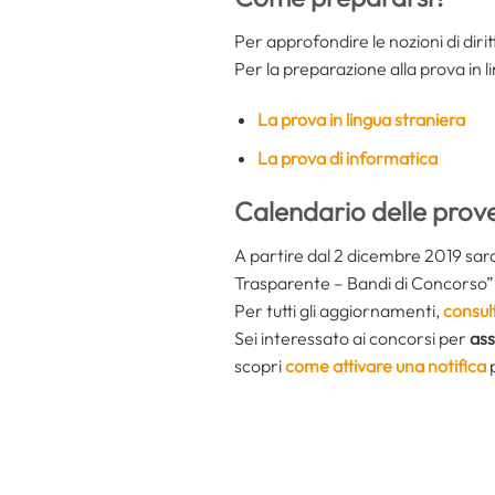
Per approfondire le nozioni di dirit
Per la preparazione alla prova in l
La prova in lingua straniera
La prova di informatica
Calendario delle prov
A partire dal 2 dicembre 2019 sara
Trasparente – Bandi di Concorso” i
Per tutti gli aggiornamenti,
consul
Sei interessato ai concorsi per
ass
scopri
come attivare una notifica
p