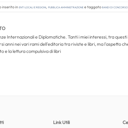
 inserito in
Enti locali e regioni
,
Pubblica amministrazione
e taggato
bandi di concorso
TO
ze Internazionali e Diplomatiche. Tanti i miei interessi, tra questi i
i anni nei vari rami dell'editoria tra riviste e libri, ma l'aspetto c
to e la lettura compulsiva di libri
ti
Link Utili
Ce