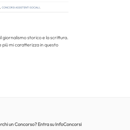
,
concorsi assistenti sociali
.
l giornalismo storico e la scrittura.
he più mi caratterizza in questo
rchi un Concorso? Entra su InfoConcorsi