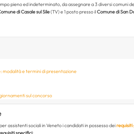
empo pieno ed indeterminato, da assegnare a 3 diversi comuni del
omune di Casale sul Sile
(TV) e 1 posto presso il
Comune di San Do
 modalità e termini di presentazione
ggiornamenti sul concorso
e
r assistenti sociali in Veneto i candidati in possesso dei
requisiti
requisiti specifici
: