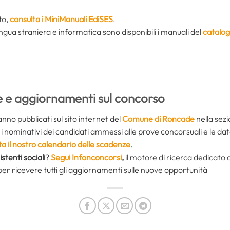
to,
consulta i MiniManuali EdiSES
.
ingua straniera e informatica sono disponibili i manuali del
catalog
e e aggiornamenti sul concorso
nno pubblicati sul sito internet del
Comune di Roncade
nella sez
 nominativi dei candidati ammessi alle prove concorsuali e le date
ta il nostro calendario delle scadenze
.
istenti sociali
?
Segui Infonconcorsi
,
il motore di ricerca dedicato 
er ricevere tutti gli aggiornamenti sulle nuove opportunità