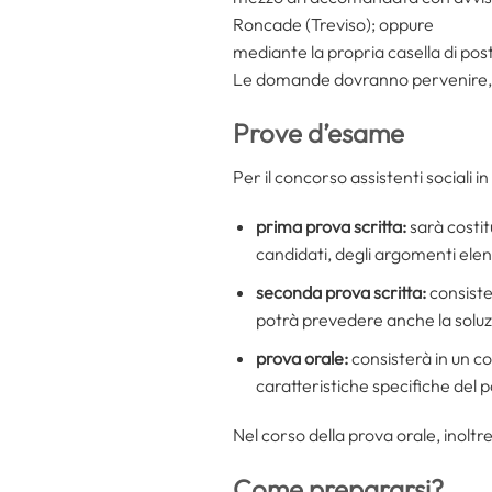
Roncade (Treviso); oppure
mediante la propria casella di pos
Le domande dovranno pervenire, 
Prove d’esame
Per il concorso assistenti sociali 
prima prova scritta:
sarà costit
candidati, degli argomenti elen
seconda prova scritta:
consister
potrà prevedere anche la soluzi
prova orale:
consisterà in un co
caratteristiche specifiche del p
Nel corso della prova orale, inolt
Come prepararsi?