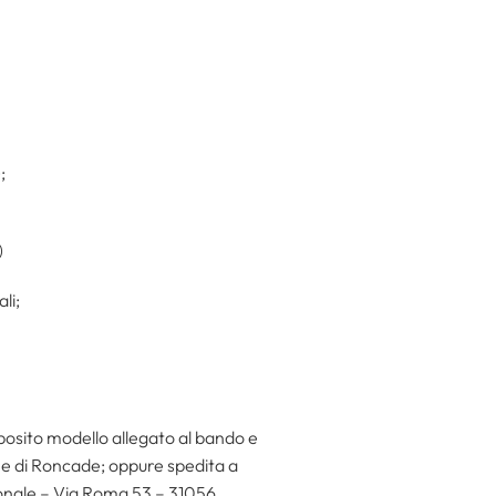
;
)
li;
posito modello allegato al bando e
ne di Roncade; oppure spedita a
sonale – Via Roma 53 – 31056