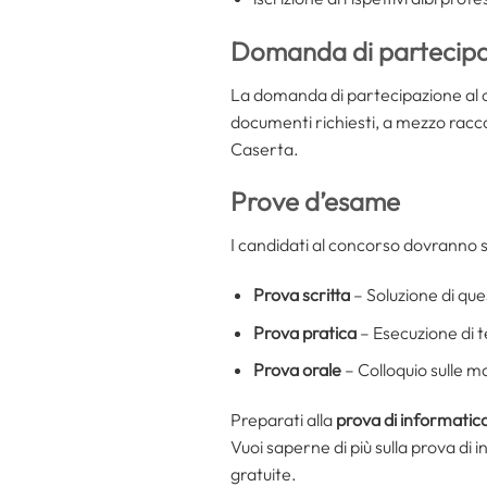
Domanda di partecip
La domanda di partecipazione al c
documenti richiesti, a mezzo racc
Caserta.
Prove d’esame
I candidati al concorso dovranno 
Prova scritta
– Soluzione di ques
Prova pratica
– Esecuzione di te
Prova orale
– Colloquio sulle ma
Preparati alla
prova di informatic
Vuoi saperne di più sulla prova di 
gratuite.