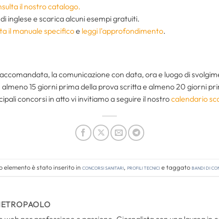
sulta il nostro catalogo.
di inglese e scarica alcuni esempi gratuiti.
ta il manuale specifico
e
leggi l’approfondimento
.
raccomandata, la comunicazione con data, ora e luogo di svolgim
lmeno 15 giorni prima della prova scritta e almeno 20 giorni pri
ipali concorsi in atto vi invitiamo a seguire il nostro
calendario sc
 elemento è stato inserito in
Concorsi Sanitari
,
Profili tecnici
e taggato
bandi di c
IETROPAOLO