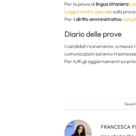
Per la prova di
lingua straniera
con
Leggi il nostro speciale
sulla prova 
Per il
diritto amministrativo
consul
Diario delle prove
I candidati riceveranno, a mezzo 
comunicazioni saranno trasmesse a
Per tutti gli aggiornamenti sui princ
Questo
FRANCESCA P