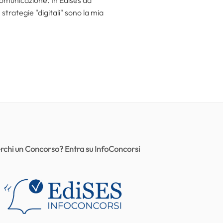
 comunicazione. In Edises da
trategie "digitali" sono la mia
rchi un Concorso? Entra su InfoConcorsi