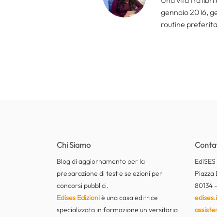
Una vita tra libr
gennaio 2016, ges
routine preferita
Chi Siamo
Contat
Blog di aggiornamento per la
EdiSES E
preparazione di test e selezioni per
Piazza 
concorsi pubblici.
80134 -
Edises Edizioni
è una casa editrice
edises.i
specializzata in formazione universitaria
assiste