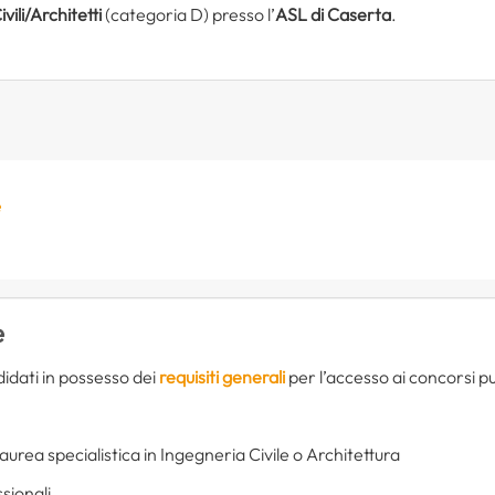
vili/Architetti
(categoria D) presso l’
ASL di Caserta
.
e
e
idati in possesso dei
requisiti generali
per l’accesso ai concorsi pub
urea specialistica in Ingegneria Civile o Architettura
ssionali