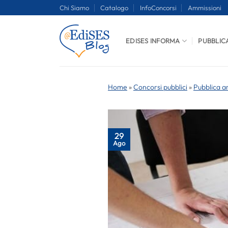
Salta
Chi Siamo
Catalogo
InfoConcorsi
Ammissioni
ai
contenuti
EDISES INFORMA
PUBBLIC
Home
»
Concorsi pubblici
»
Pubblica a
29
Ago