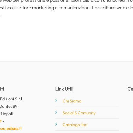
i e web per professione e passione. Giornalista con una laurea in
tisco il settore marketing e comunicazione. La scrittura web e le s
.
ti
Link Utili
Ce
dizioni S.r.l.
Chi Siamo
Dante, 89
Social & Comunity
 Napoli
t
-
Catalogo libri
nza.edises.it