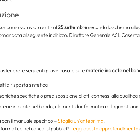
azione
oncorso va inviata entro il
25 settembre
secondo lo schema alle
omandata al seguente indirizzo: Direttore Generale ASL Caserta –
sostenere le seguenti prove basate sulle
materie indicate nel ba
iti a risposta sintetica
cniche specifiche o predisposizione di atti connessi alla qualifica
terie indicate nel bando, elementi di informatica e lingua stranie
a
con il manuale specifico –
Sfoglia un’anteprima
.
informatica nei concorsi pubblici?
Leggi questo approfondimento