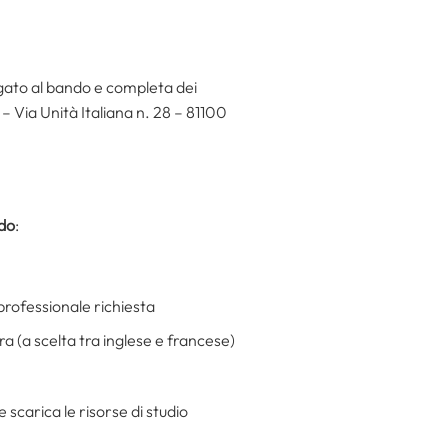
gato al bando e completa dei
 Via Unità Italiana n. 28 – 81100
ndo
:
 professionale richiesta
ra (a scelta tra inglese e francese)
e scarica le risorse di studio