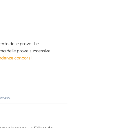
ento delle prove. Le
ma delle prove successive.
adenze concorsi
.
oncorso
.