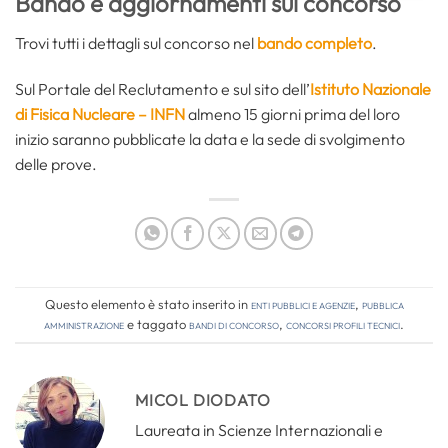
Bando e aggiornamenti sul concorso
Trovi tutti i dettagli sul concorso nel
bando completo
.
Sul Portale del Reclutamento e sul sito dell’
Istituto Nazionale
di Fisica Nucleare – INFN
almeno 15 giorni prima del loro
inizio saranno pubblicate la data e la sede di svolgimento
delle prove.
Questo elemento è stato inserito in
Enti pubblici e agenzie
,
Pubblica
amministrazione
e taggato
bandi di concorso
,
concorsi profili tecnici
.
MICOL DIODATO
Laureata in Scienze Internazionali e