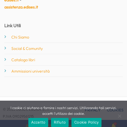
edises.it
-
assistenza.edises.it
Link Utili
Chi Siamo
Social & Comunity
Catalogo libri
Ammissioni università
I cookie ci aiutano a fornire i nostri servizi. Utilizzando tali servizi,
© 2026 EdiSES Edizioni S.r.l. -
PRIVACY
COOKIES
accetti l'utilizzo dei cookie.
P.IVA 09029561215
Accetto
Rifiuto
Cookie Policy
Attiva le notifiche per questo concorso